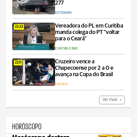
277
COTIDIANO
Vereadora do PL em Curitiba
22:23
manda colega do PT "voltar
para o Ceará"
CURITIBA E RMC
Cruzeiro vence a
22:11
Chapecoense por 2 a 0 e
avança na Copa do Brasil
ESPORTE
Ver mais
HORÓSCOPO