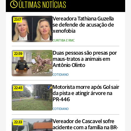
ÚLTIMAS NOTÍCIAS
Vereadora Tathiana Guzella
23:17
se defende de acusação de
xenofobia
CURITIBA E RMC
Duas pessoas são presas por
22:59
maus-tratos a animais em
Antônio Olinto
COTIDIANO
Motorista morre após Gol sair
22:45
da pista e atingir árvore na
PR-446
COTIDIANO
Vereador de Cascavel sofre
22:33
acidente com a família na BR-