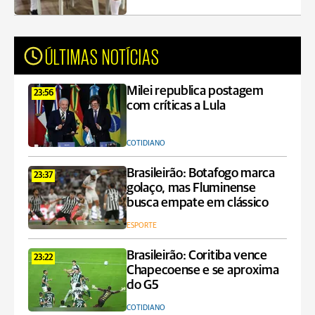
ÚLTIMAS NOTÍCIAS
Milei republica postagem
23:56
com críticas a Lula
COTIDIANO
Brasileirão: Botafogo marca
23:37
golaço, mas Fluminense
busca empate em clássico
ESPORTE
Brasileirão: Coritiba vence
23:22
Chapecoense e se aproxima
do G5
COTIDIANO