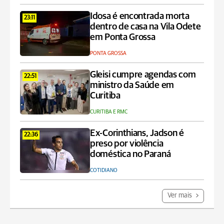
Idosa é encontrada morta
23:11
dentro de casa na Vila Odete
em Ponta Grossa
PONTA GROSSA
Gleisi cumpre agendas com
22:51
ministro da Saúde em
Curitiba
CURITIBA E RMC
Ex-Corinthians, Jadson é
22:36
preso por violência
doméstica no Paraná
COTIDIANO
Ver mais