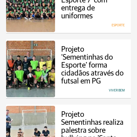
Esporte 7’ com
entrega de
uniformes
ESPORTE
Projeto
‘Sementinhas do
Esporte’ forma
cidadãos através do
futsal em PG
VIVER BEM
Projeto
Sementinhas realiza
palestra sobre