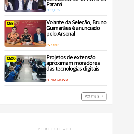
Paraná
ELEIÇÕES
Volante da Seleção, Bruno
12:13
Guimarães é anunciado
pelo Arsenal
ESPORTE
Projetos de extensão
12:00
aproximam moradores
das tecnologias digitais
PONTA GROSSA
Ver mais
PUBLICIDADE