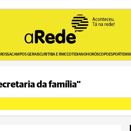
GROSSA
CAMPOS GERAIS
CURITIBA E RMC
COTIDIANO
HORÓSCOPO
ESPORTE
MI
ecretaria da família"