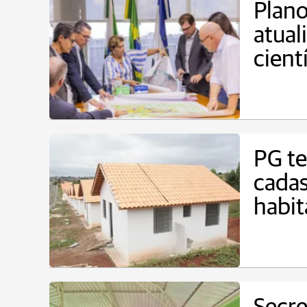
Plano
atual
cient
PG te
cadas
habi