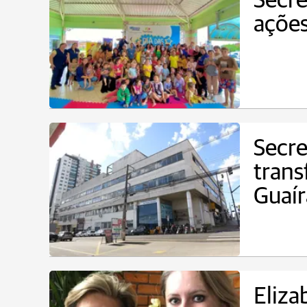
Secre
ações
Secre
trans
Guaír
Eliza