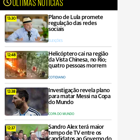
ÚLTIMAS NOTÍCIAS
Plano de Lula promete
13:30
regulação das redes
sociais
ELEIÇÕES
Helicóptero cai na região
12:48
da Vista Chinesa, no Rio;
quatro pessoas morrem
COTIDIANO
Investigação revela plano
12:38
para matar Messi na Copa
do Mundo
COPA DO MUNDO
Sandro Alex terá maior
12:37
tempo de TV entre os
candidatos ao Governo do