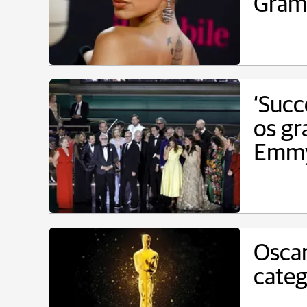
Gram
‘Succ
os gr
Emmy
Oscar
categ