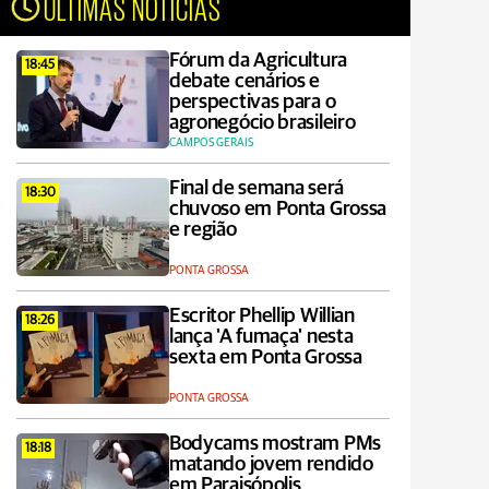
ÚLTIMAS NOTÍCIAS
Fórum da Agricultura
18:45
debate cenários e
perspectivas para o
agronegócio brasileiro
CAMPOS GERAIS
Final de semana será
18:30
chuvoso em Ponta Grossa
e região
PONTA GROSSA
Escritor Phellip Willian
18:26
lança 'A fumaça' nesta
sexta em Ponta Grossa
PONTA GROSSA
Bodycams mostram PMs
18:18
matando jovem rendido
em Paraisópolis