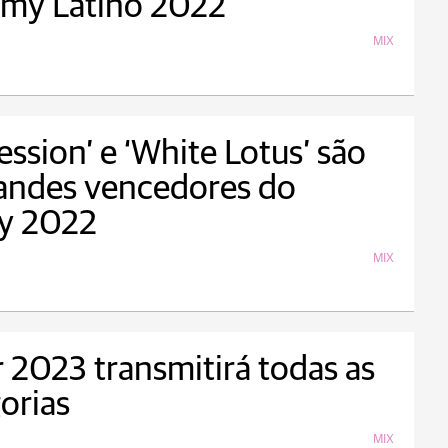
my Latino 2022
MIX
ession’ e ‘White Lotus’ são
andes vencedores do
 2022
MIX
 2023 transmitirá todas as
orias
MIX