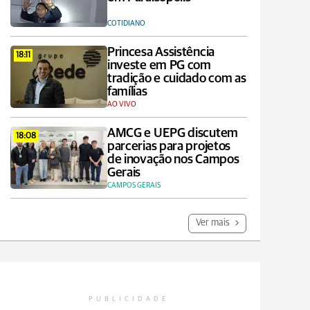
COTIDIANO
Princesa Assistência
18:11
investe em PG com
tradição e cuidado com as
famílias
AO VIVO
AMCG e UEPG discutem
18:08
parcerias para projetos
de inovação nos Campos
Gerais
CAMPOS GERAIS
Ver mais
PUBLICIDADE