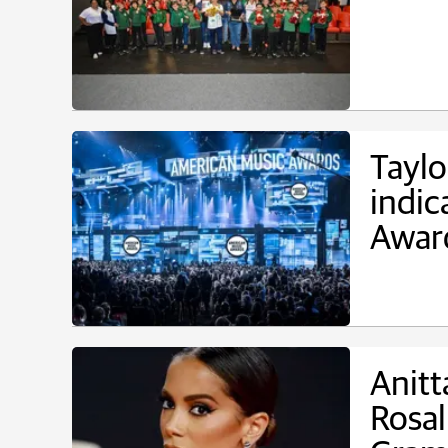
Taylo
indic
Awar
Anitt
Rosal