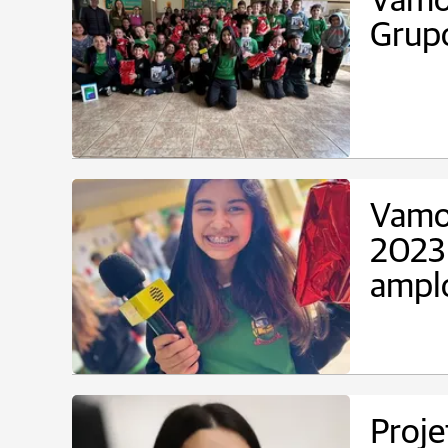
Vamos
Grup
Vamos
2023 
amplo
Proje