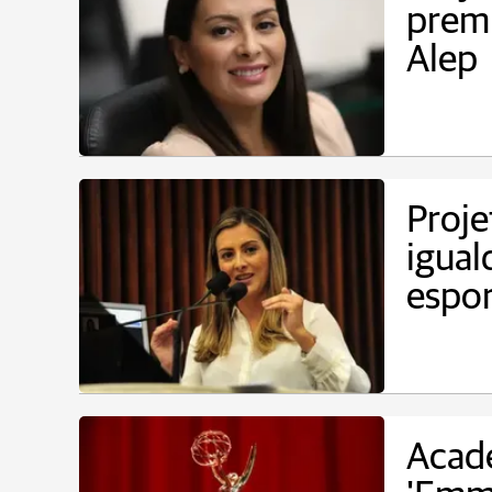
premi
Alep
Proje
igua
espor
Acad