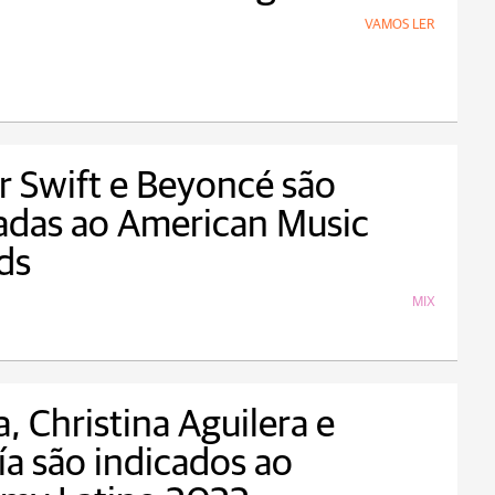
VAMOS LER
r Swift e Beyoncé são
adas ao American Music
ds
MIX
a, Christina Aguilera e
ía são indicados ao