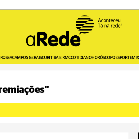
GROSSA
CAMPOS GERAIS
CURITIBA E RMC
COTIDIANO
HORÓSCOPO
ESPORTE
MI
premiações"