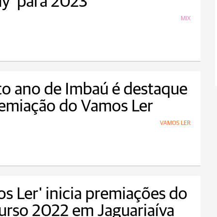
y' para 2023
MIX
o ano de Imbaú é destaque
remiação do Vamos Ler
VAMOS LER
s Ler' inicia premiações do
urso 2022 em Jaguariaíva