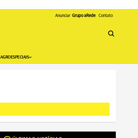
Anunciar
Grupo aRede
Contato
X
AGRO
ESPECIAIS