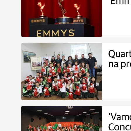
'Emm
Quart
na p
'Vamo
Conc