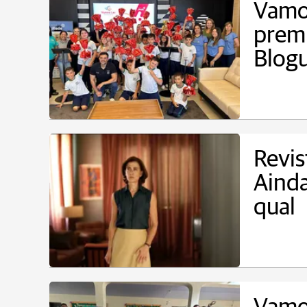
Vamos
prem
Blog
Revis
Ainda
qual