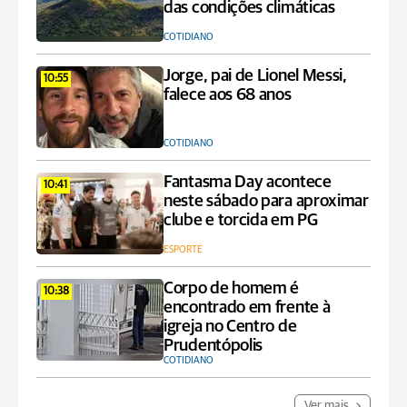
das condições climáticas
COTIDIANO
Jorge, pai de Lionel Messi,
10:55
falece aos 68 anos
COTIDIANO
Fantasma Day acontece
10:41
neste sábado para aproximar
clube e torcida em PG
ESPORTE
Corpo de homem é
10:38
encontrado em frente à
igreja no Centro de
Prudentópolis
COTIDIANO
Ver mais