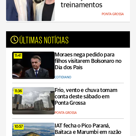
treinamentos
PONTA GROSSA
ÚLTIMAS NOTÍCIAS
Moraes nega pedido para
11:41
filhos visitarem Bolsonaro no
Dia dos Pais
COTIDIANO
Frio, vento e chuva tomam
11:36
conta deste sábado em
Ponta Grossa
PONTA GROSSA
IAT fecha o Pico Paraná,
10:57
Baitaca e Marumbi em razão