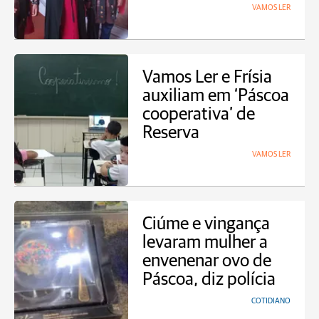
VAMOS LER
Vamos Ler e Frísia
auxiliam em ‘Páscoa
cooperativa’ de
Reserva
VAMOS LER
Ciúme e vingança
levaram mulher a
envenenar ovo de
Páscoa, diz polícia
COTIDIANO