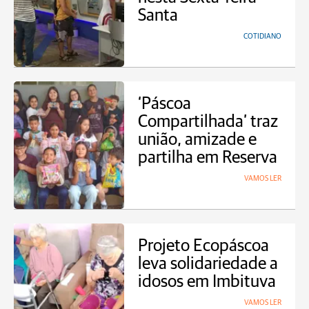
Santa
COTIDIANO
‘Páscoa
Compartilhada’ traz
união, amizade e
partilha em Reserva
VAMOS LER
Projeto Ecopáscoa
leva solidariedade a
idosos em Imbituva
VAMOS LER