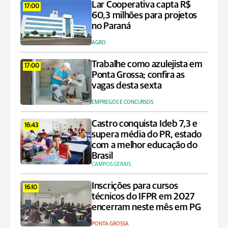
Lar Cooperativa capta R$
17:00
60,3 milhões para projetos
no Paraná
AGRO
Trabalhe como azulejista em
17:00
Ponta Grossa; confira as
vagas desta sexta
EMPREGOS E CONCURSOS
Castro conquista Ideb 7,3 e
16:43
supera média do PR, estado
com a melhor educação do
Brasil
CAMPOS GERAIS
Inscrições para cursos
16:10
técnicos do IFPR em 2027
encerram neste mês em PG
PONTA GROSSA