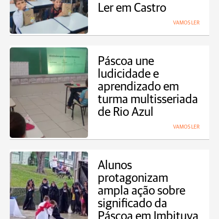
Ler em Castro
VAMOS LER
Páscoa une
ludicidade e
aprendizado em
turma multisseriada
de Rio Azul
VAMOS LER
Alunos
protagonizam
ampla ação sobre
significado da
Páscoa em Imbituva