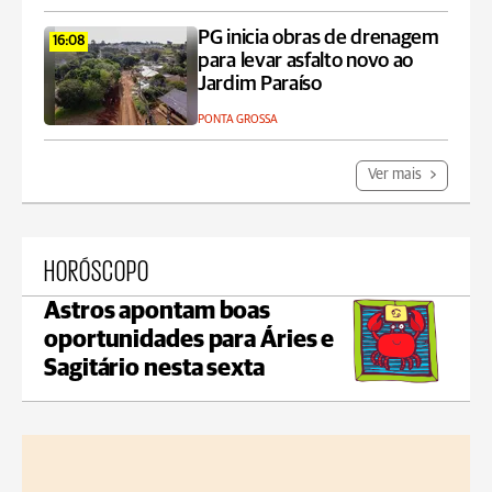
PG inicia obras de drenagem
16:08
para levar asfalto novo ao
Jardim Paraíso
PONTA GROSSA
Ver mais
HORÓSCOPO
Astros apontam boas
oportunidades para Áries e
Sagitário nesta sexta