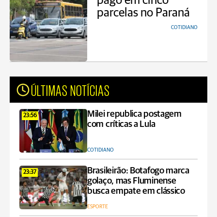
pago em cinco
parcelas no Paraná
COTIDIANO
ÚLTIMAS NOTÍCIAS
Milei republica postagem
23:56
com críticas a Lula
COTIDIANO
Brasileirão: Botafogo marca
23:37
golaço, mas Fluminense
busca empate em clássico
ESPORTE