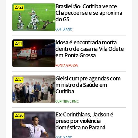
Brasileirão: Coritiba vence
23:22
Chapecoense e se aproxima
do G5
COTIDIANO
Idosa é encontrada morta
23:11
dentro de casa na Vila Odete
em Ponta Grossa
PONTA GROSSA
Gleisi cumpre agendas com
22:51
ministro da Saúde em
Curitiba
CURITIBA E RMC
Ex-Corinthians, Jadson é
22:36
preso por violência
doméstica no Paraná
COTIDIANO