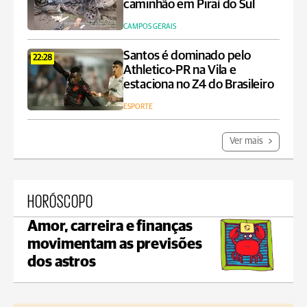
caminhão em Piraí do Sul
CAMPOS GERAIS
Santos é dominado pelo
22:28
Athletico-PR na Vila e
estaciona no Z4 do Brasileiro
ESPORTE
Ver mais
HORÓSCOPO
Amor, carreira e finanças
movimentam as previsões
dos astros