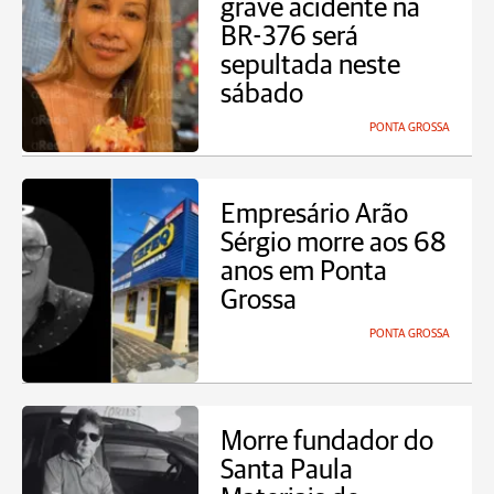
grave acidente na
BR-376 será
sepultada neste
sábado
PONTA GROSSA
Empresário Arão
Sérgio morre aos 68
anos em Ponta
Grossa
PONTA GROSSA
Morre fundador do
Santa Paula