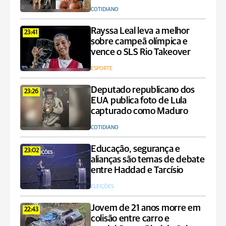
COTIDIANO
Rayssa Leal leva a melhor
23:41
sobre campeã olímpica e
vence o SLS Rio Takeover
ESPORTE
Deputado republicano dos
23:26
EUA publica foto de Lula
capturado como Maduro
COTIDIANO
Educação, segurança e
23:02
alianças são temas de debate
entre Haddad e Tarcísio
ELEIÇÕES
Jovem de 21 anos morre em
22:43
colisão entre carro e