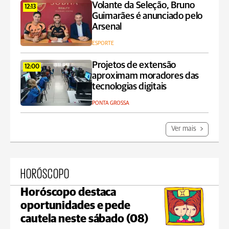
Volante da Seleção, Bruno
12:13
Guimarães é anunciado pelo
Arsenal
ESPORTE
Projetos de extensão
12:00
aproximam moradores das
tecnologias digitais
PONTA GROSSA
Ver mais
HORÓSCOPO
Horóscopo destaca
oportunidades e pede
cautela neste sábado (08)