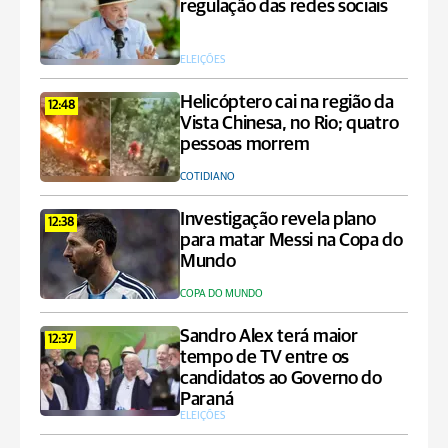
regulação das redes sociais
ELEIÇÕES
Helicóptero cai na região da
12:48
Vista Chinesa, no Rio; quatro
pessoas morrem
COTIDIANO
Investigação revela plano
12:38
para matar Messi na Copa do
Mundo
COPA DO MUNDO
Sandro Alex terá maior
12:37
tempo de TV entre os
candidatos ao Governo do
Paraná
ELEIÇÕES