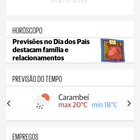
PUBLICIDADE
HORÓSCOPO
Previsões no Dia dos Pais
destacam família e
relacionamentos
PREVISÃO DO TEMPO
Carambeí
in 18°C
max 20°C
min 18°C
EMPREGOS