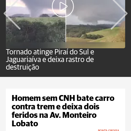
Tornado atinge Piraí do Sul e
H
Jaguariaíva e deixa rastro de
C
destruição
m
Homem sem CNH bate carro
contra trem e deixa dois
feridos na Av. Monteiro
Lobato
PONTA GROSSA