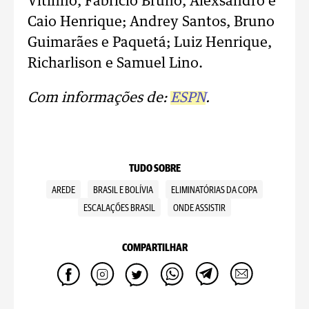
Vitinho, Fabrício Bruno, Alexsandro e
Caio Henrique; Andrey Santos, Bruno
Guimarães e Paquetá; Luiz Henrique,
Richarlison e Samuel Lino.
Com informações de:
ESPN
.
TUDO SOBRE
AREDE
BRASIL E BOLÍVIA
ELIMINATÓRIAS DA COPA
ESCALAÇÕES BRASIL
ONDE ASSISTIR
COMPARTILHAR