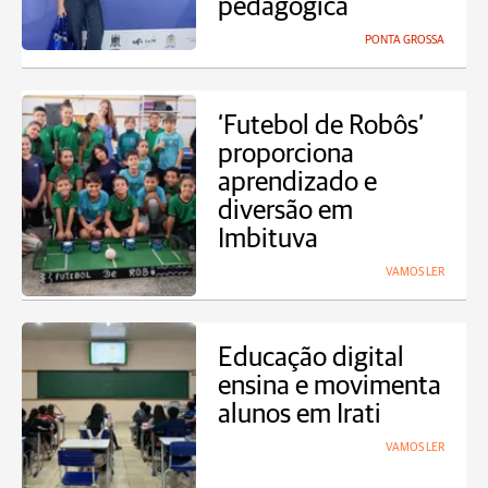
pedagógica
PONTA GROSSA
‘Futebol de Robôs’
proporciona
aprendizado e
diversão em
Imbituva
VAMOS LER
Educação digital
ensina e movimenta
alunos em Irati
VAMOS LER