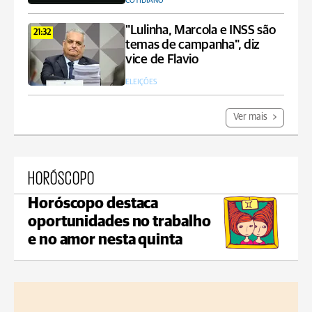
COTIDIANO
"Lulinha, Marcola e INSS são
21:32
temas de campanha", diz
vice de Flavio
ELEIÇÕES
Ver mais
HORÓSCOPO
Horóscopo destaca
oportunidades no trabalho
e no amor nesta quinta