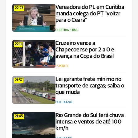
Vereadora do PL em Curitiba
22:23
manda colega do PT "voltar
para o Ceará"
CURITIBA E RMC
Cruzeiro vence a
22:11
Chapecoense por 2 a 0 e
avança na Copa do Brasil
ESPORTE
Lei garante frete mínimo no
21:57
transporte de cargas; saiba o
que muda
COTIDIANO
Rio Grande do Sul terá chuva
21:45
intensa e ventos de até 100
km/h