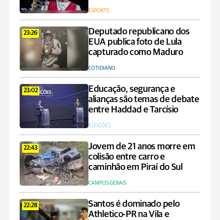
ESPORTE
Deputado republicano dos
23:26
EUA publica foto de Lula
capturado como Maduro
COTIDIANO
Educação, segurança e
23:02
alianças são temas de debate
entre Haddad e Tarcísio
ELEIÇÕES
Jovem de 21 anos morre em
22:43
colisão entre carro e
caminhão em Piraí do Sul
CAMPOS GERAIS
Santos é dominado pelo
22:28
Athletico-PR na Vila e