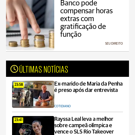
Banco pode
compensar horas
extras com
gratificação de
função
SEU DIREITO
ÚLTIMAS NOTÍCIAS
Ex-marido de Maria da Penha
23:58
é preso após dar entrevista
COTIDIANO
Rayssa Leal leva a melhor
23:41
sobre campeã olímpica e
vence o SLS Rio Takeover