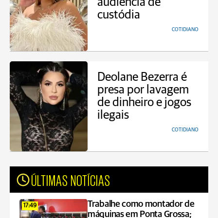
audiência de
custódia
COTIDIANO
Deolane Bezerra é
presa por lavagem
de dinheiro e jogos
ilegais
COTIDIANO
ÚLTIMAS NOTÍCIAS
Trabalhe como montador de
17:49
máquinas em Ponta Grossa;