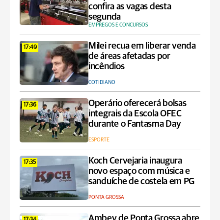
confira as vagas desta
segunda
EMPREGOS E CONCURSOS
Milei recua em liberar venda
17:49
de áreas afetadas por
incêndios
COTIDIANO
Operário oferecerá bolsas
17:36
integrais da Escola OFEC
durante o Fantasma Day
ESPORTE
Koch Cervejaria inaugura
17:35
novo espaço com música e
sanduíche de costela em PG
PONTA GROSSA
Ambev de Ponta Grossa abre