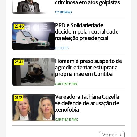
criminosa em atos golpistas
COTIDIANO
PRD e Solidariedade
23:46
decidem pela neutralidade
na eleição presidencial
ELEIÇÕES
Homem é preso suspeito de
23:41
agredir e tentar estuprar a
própria mãe em Curitiba
CURITIBA E RMC
Vereadora Tathiana Guzella
23:17
se defende de acusação de
xenofobia
CURITIBA E RMC
Ver mais