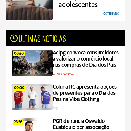
adolescentes
COTIDIANO
ÚLTIMAS NOTÍCIAS
Acipg convoca consumidores
00:30
a valorizar o comércio local
nas compras de Dia dos Pais
PONTA GROSSA
Coluna RC apresenta opções
00:00
de presentes para o Dia dos
Pais na Vibe Clothing
MIX
PGR denuncia Oswaldo
23:56
Eustáquio por associação