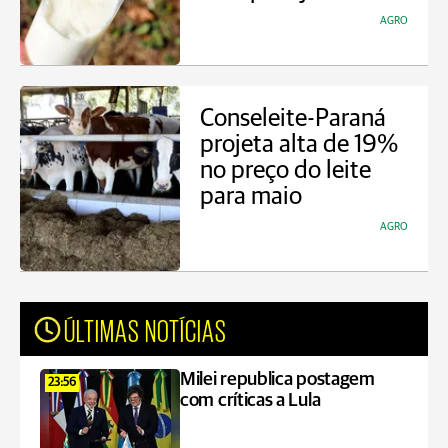
AGRO
Conseleite-Paraná
projeta alta de 19%
no preço do leite
para maio
AGRO
ÚLTIMAS NOTÍCIAS
Milei republica postagem
23:56
com críticas a Lula