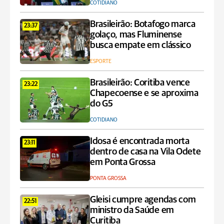
COTIDIANO
Brasileirão: Botafogo marca
23:37
golaço, mas Fluminense
busca empate em clássico
ESPORTE
Brasileirão: Coritiba vence
23:22
Chapecoense e se aproxima
do G5
COTIDIANO
Idosa é encontrada morta
23:11
dentro de casa na Vila Odete
em Ponta Grossa
PONTA GROSSA
Gleisi cumpre agendas com
22:51
ministro da Saúde em
Curitiba