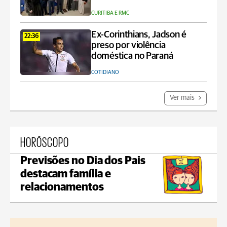
CURITIBA E RMC
Ex-Corinthians, Jadson é
22:36
preso por violência
doméstica no Paraná
COTIDIANO
Ver mais
HORÓSCOPO
Previsões no Dia dos Pais
destacam família e
relacionamentos