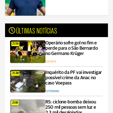
ÚLTIMAS NOTÍCIAS
Operário sofre gol no fim e
21:56
perde para o São Bernardo
no Germano Krüger
ESPORTE
Inquérito da PF vai investigar
21:38
possível crime da Anac no
caso Voepass
COTIDIANO
RS: ciclone-bomba deixou
21:18
250 mil pessoas sem luz e
2,3 mil desalojados