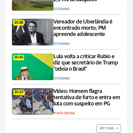
COTIDIANO
Vereador de Uberlândia é
20:58
encontrado morto; PM
apreende adolescente
COTIDIANO
Lula volta a criticar Rubio e
20:45
diz que secretário de Trump
"odeia o Brasil"
COTIDIANO
Vídeo: Homem flagra
20:23
tentativa de furto e entra em
luta com suspeito em PG
PONTA GROSSA
Ver mais