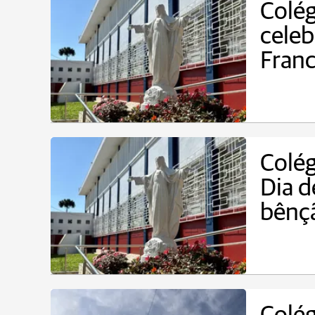
Colég
celeb
Franc
Colég
Dia d
bênçã