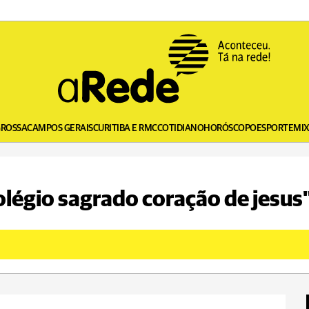
GROSSA
CAMPOS GERAIS
CURITIBA E RMC
COTIDIANO
HORÓSCOPO
ESPORTE
MI
olégio sagrado coração de jesus