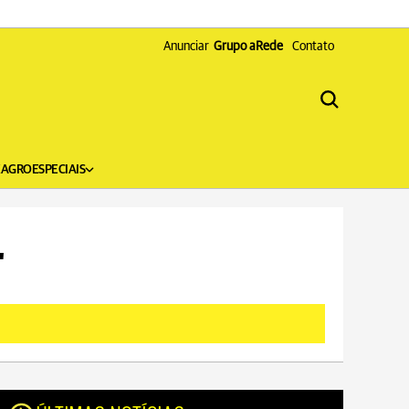
Anunciar
Grupo aRede
Contato
X
AGRO
ESPECIAIS
"