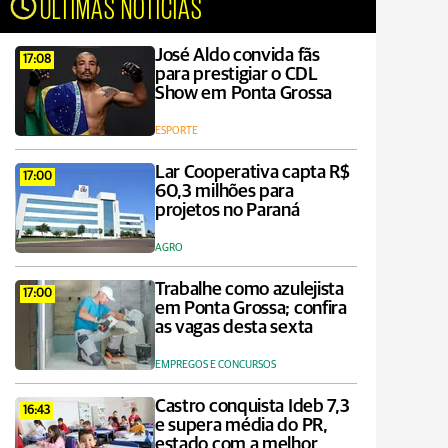
ÚLTIMAS NOTÍCIAS
José Aldo convida fãs
17:08
para prestigiar o CDL
Show em Ponta Grossa
ESPORTE
Lar Cooperativa capta R$
17:00
60,3 milhões para
projetos no Paraná
AGRO
Trabalhe como azulejista
17:00
em Ponta Grossa; confira
as vagas desta sexta
EMPREGOS E CONCURSOS
Castro conquista Ideb 7,3
16:43
e supera média do PR,
estado com a melhor