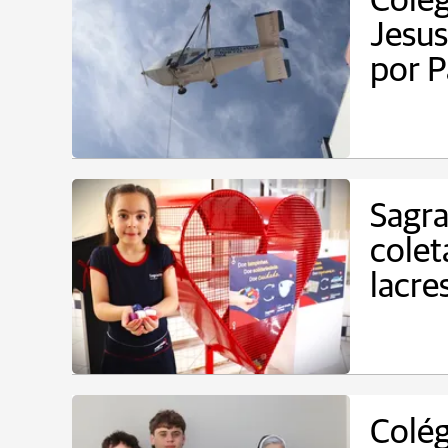
Colég
Jesus
por P
Sagra
colet
lacre
Colég