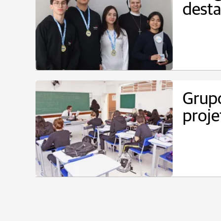
dest
Grupo
proje