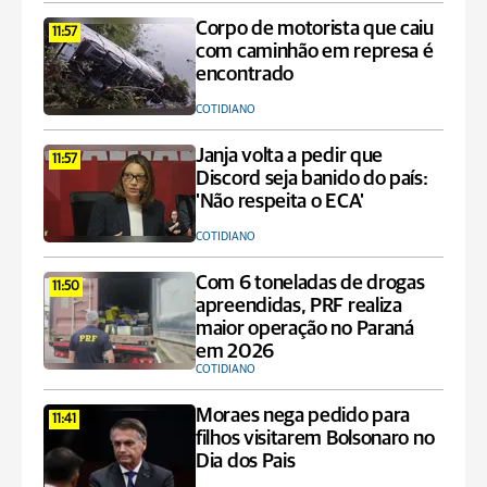
Corpo de motorista que caiu
11:57
com caminhão em represa é
encontrado
COTIDIANO
Janja volta a pedir que
11:57
Discord seja banido do país:
'Não respeita o ECA'
COTIDIANO
Com 6 toneladas de drogas
11:50
apreendidas, PRF realiza
maior operação no Paraná
em 2026
COTIDIANO
Moraes nega pedido para
11:41
filhos visitarem Bolsonaro no
Dia dos Pais