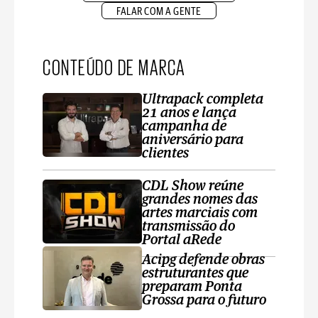
FALAR COM A GENTE
CONTEÚDO DE MARCA
Ultrapack completa
21 anos e lança
campanha de
aniversário para
clientes
CDL Show reúne
grandes nomes das
artes marciais com
transmissão do
Portal aRede
Acipg defende obras
estruturantes que
preparam Ponta
Grossa para o futuro