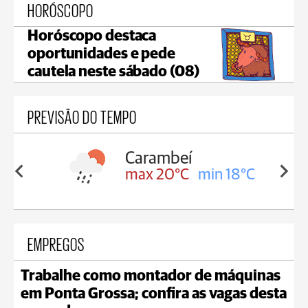
HORÓSCOPO
Horóscopo destaca
oportunidades e pede
cautela neste sábado (08)
PREVISÃO DO TEMPO
Carambeí
in 18°C
max 20°C
min 18°C
EMPREGOS
Trabalhe como montador de máquinas
em Ponta Grossa; confira as vagas desta