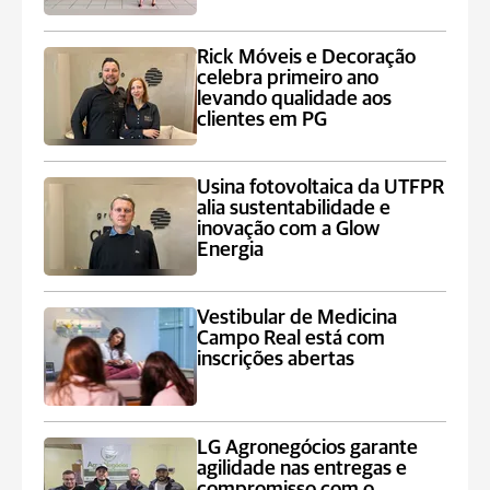
Rick Móveis e Decoração
celebra primeiro ano
levando qualidade aos
clientes em PG
Usina fotovoltaica da UTFPR
alia sustentabilidade e
inovação com a Glow
Energia
Vestibular de Medicina
Campo Real está com
inscrições abertas
LG Agronegócios garante
agilidade nas entregas e
compromisso com o