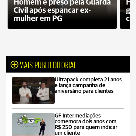
Homem é preso pela Guarda
Ho
Civil após espancar ex-
gr
mulher em PG
co
MAIS PUBLIEDITORIAL
Ultrapack completa 21 anos
e lança campanha de
aniversário para clientes
GF Intermediações
comemora dois anos com
R$ 250 para quem indicar
um cliente