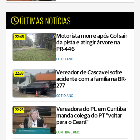
ÚLTIMAS NOTÍCIAS
Motorista morre após Gol sair
22:45
da pista e atingir árvore na
PR-446
COTIDIANO
Vereador de Cascavel sofre
22:33
acidente com a família na BR-
277
COTIDIANO
Vereadora do PL em Curitiba
22:23
manda colega do PT "voltar
para o Ceará"
CURITIBA E RMC