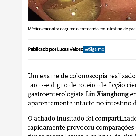
Médico encontra cogumelo crescendo em intestino de pac
Publicado por Lucas Veloso
@Siga-me
Um exame de colonoscopia realizad
raro --e digno de roteiro de ficção ci
gastroenterologista
Lin Xianghong
en
aparentemente intacto no intestino 
O achado inusitado foi compartilhado
rapidamente provocou comparações co