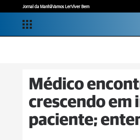
Jornal da Manhã
Vamos Ler
Viver Bem
Médico encont
crescendo em i
paciente; ente