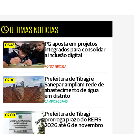
ÚLTIMAS NOTÍCIAS
PG aposta em projetos
06:45
integrados para consolidar
a inclusão digital
PONTA GROSSA
Prefeitura de Tibagi e
02:30
Sanepar ampliam rede de
abastecimento de água
em distrito
CAMPOS GERAIS
Prefeitura de Tibagi
02:00
prorroga prazo do REFIS
2026 até 6 de novembro