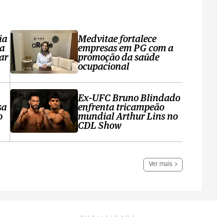
ia
Medvitae fortalece
ta
empresas em PG com a
ar
promoção da saúde
ocupacional
Ex-UFC Bruno Blindado
sa
enfrenta tricampeão
o
mundial Arthur Lins no
CDL Show
Ver mais