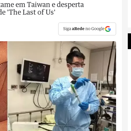
xame em Taiwan e desperta
e 'The Last of Us'
Siga
aRede
no Google