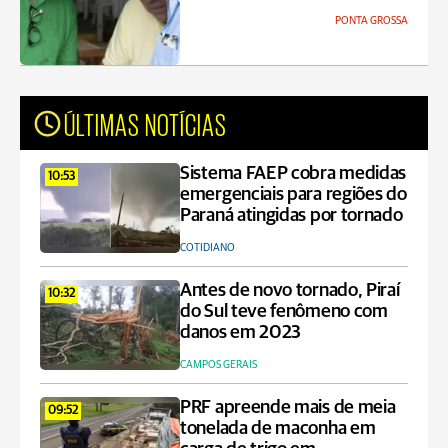
PONTA GROSSA
ÚLTIMAS NOTÍCIAS
Sistema FAEP cobra medidas
10:53
emergenciais para regiões do
Paraná atingidas por tornado
COTIDIANO
Antes de novo tornado, Piraí
10:32
do Sul teve fenômeno com
danos em 2023
CAMPOS GERAIS
PRF apreende mais de meia
09:52
tonelada de maconha em