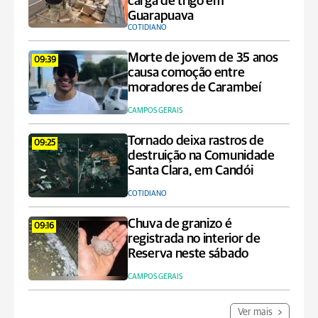
carga de trigo em
Guarapuava
COTIDIANO
Morte de jovem de 35 anos
09:39
causa comoção entre
moradores de Carambeí
CAMPOS GERAIS
Tornado deixa rastros de
09:25
destruição na Comunidade
Santa Clara, em Candói
COTIDIANO
Chuva de granizo é
09:16
registrada no interior de
Reserva neste sábado
CAMPOS GERAIS
Ver mais