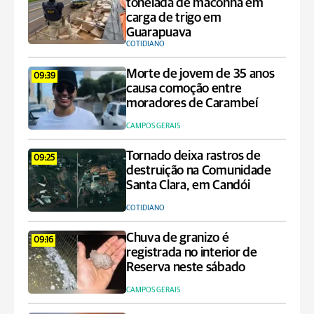
tonelada de maconha em
carga de trigo em
Guarapuava
COTIDIANO
Morte de jovem de 35 anos
09:39
causa comoção entre
moradores de Carambeí
CAMPOS GERAIS
Tornado deixa rastros de
09:25
destruição na Comunidade
Santa Clara, em Candói
COTIDIANO
Chuva de granizo é
09:16
registrada no interior de
Reserva neste sábado
CAMPOS GERAIS