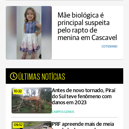
Mãe biológica é
principal suspeita
pelo rapto de
menina em Cascavel
COTIDIANO
ÚLTIMAS NOTÍCIAS
Antes de novo tornado, Piraí
10:32
do Sul teve fenômeno com
danos em 2023
CAMPOS GERAIS
PRF apreende mais de meia
09:52