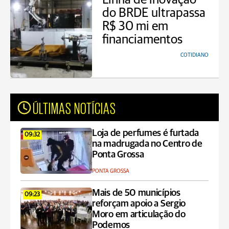
do BRDE ultrapassa
R$ 30 mi em
financiamentos
COTIDIANO
ÚLTIMAS NOTÍCIAS
Loja de perfumes é furtada
09:32
na madrugada no Centro de
Ponta Grossa
PONTA GROSSA
Mais de 50 municípios
09:23
reforçam apoio a Sergio
Moro em articulação do
Podemos