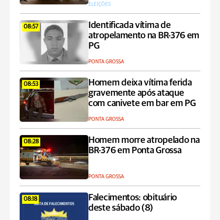
ELEIÇÕES
Identificada vítima de
08:57
atropelamento na BR-376 em
PG
PONTA GROSSA
Homem deixa vítima ferida
08:53
gravemente após ataque
com canivete em bar em PG
PONTA GROSSA
Homem morre atropelado na
08:28
BR-376 em Ponta Grossa
PONTA GROSSA
Falecimentos: obituário
08:18
deste sábado (8)