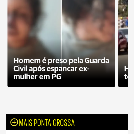
Homem é preso pela Guarda
Civil após espancar ex-
Ho
mulher em PG
te
MAIS PONTA GROSSA