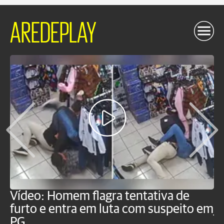
AREDEPLAY
Vídeo: Homem flagra tentativa de
B
furto e entra em luta com suspeito em
j
PG