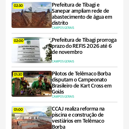
Prefeitura de Tibagi e
02:30
Sanepar ampliam rede de
abastecimento de água em
distrito
CAMPOS GERAIS
Prefeitura de Tibagi prorroga
02:00
prazo do REFIS 2026 até 6
de novembro
CAMPOS GERAIS
Pilotos de Telêmaco Borba
01:30
disputam o Campeonato
Brasileiro de Kart Cross em
Goiás
CAMPOS GERAIS
CCAJ realiza reforma na
01:00
piscina e construção de
vestiários em Telêmaco
Borba