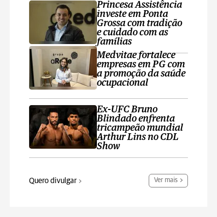
Princesa Assistência
investe em Ponta
Grossa com tradição
e cuidado com as
famílias
Medvitae fortalece
empresas em PG com
a promoção da saúde
ocupacional
Ex-UFC Bruno
Blindado enfrenta
tricampeão mundial
Arthur Lins no CDL
Show
Quero divulgar
Ver mais