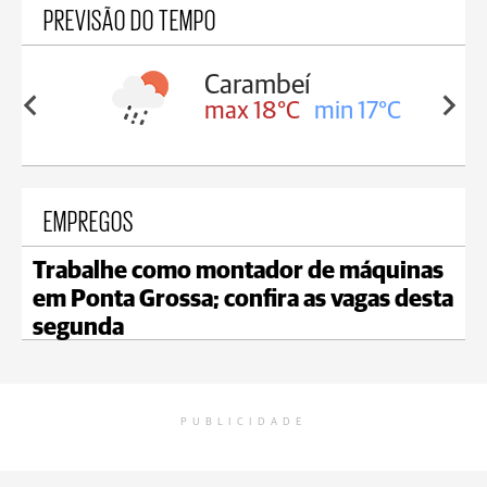
PREVISÃO DO TEMPO
Carambeí
in 18°C
max 18°C
min 17°C
EMPREGOS
Trabalhe como montador de máquinas
em Ponta Grossa; confira as vagas desta
segunda
PUBLICIDADE