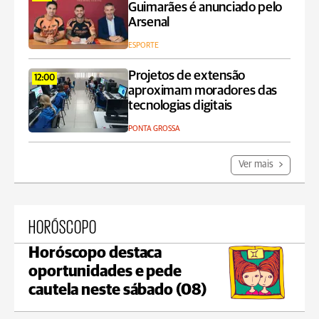
Guimarães é anunciado pelo
Arsenal
ESPORTE
Projetos de extensão
12:00
aproximam moradores das
tecnologias digitais
PONTA GROSSA
Ver mais
HORÓSCOPO
Horóscopo destaca
oportunidades e pede
cautela neste sábado (08)