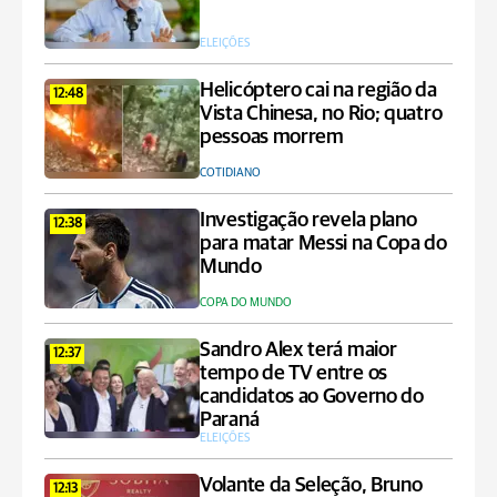
ELEIÇÕES
Helicóptero cai na região da
12:48
Vista Chinesa, no Rio; quatro
pessoas morrem
COTIDIANO
Investigação revela plano
12:38
para matar Messi na Copa do
Mundo
COPA DO MUNDO
Sandro Alex terá maior
12:37
tempo de TV entre os
candidatos ao Governo do
Paraná
ELEIÇÕES
Volante da Seleção, Bruno
12:13