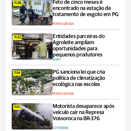
Feto de cinco meses é
11:38
encontrado na estação de
tratamento de esgoto em PG
PONTA GROSSA
Entidades parceiras do
11:22
Agroleite ampliam
oportunidades para
pequenos produtores
AGRO
PG sanciona lei que cria
11:14
política de climatização
ecológica nas escolas
PONTA GROSSA
Motorista desaparece após
11:11
veículo cair na Represa
Vossoroca na BR-376
COTIDIANO