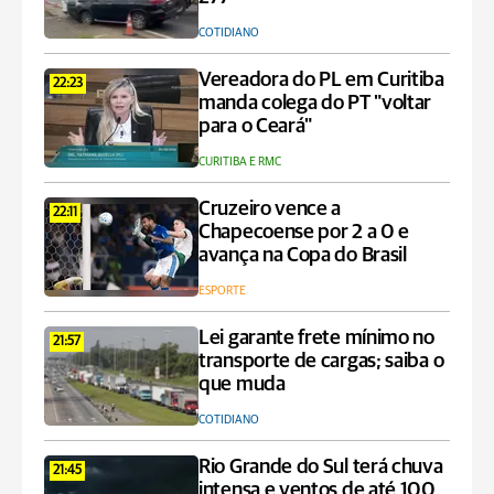
COTIDIANO
Vereadora do PL em Curitiba
22:23
manda colega do PT "voltar
para o Ceará"
CURITIBA E RMC
Cruzeiro vence a
22:11
Chapecoense por 2 a 0 e
avança na Copa do Brasil
ESPORTE
Lei garante frete mínimo no
21:57
transporte de cargas; saiba o
que muda
COTIDIANO
Rio Grande do Sul terá chuva
21:45
intensa e ventos de até 100