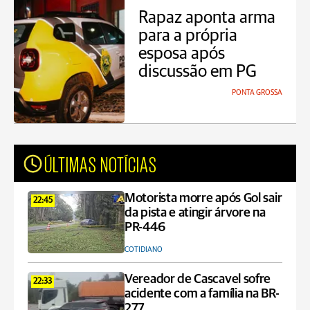
Rapaz aponta arma
para a própria
esposa após
discussão em PG
PONTA GROSSA
ÚLTIMAS NOTÍCIAS
Motorista morre após Gol sair
22:45
da pista e atingir árvore na
PR-446
COTIDIANO
Vereador de Cascavel sofre
22:33
acidente com a família na BR-
277