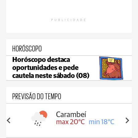
PUBLICIDADE
HORÓSCOPO
Horóscopo destaca
oportunidades e pede
cautela neste sábado (08)
PREVISÃO DO TEMPO
Carambeí
Jaguariaíva
max 20°C
min 18°C
max 20°C
m