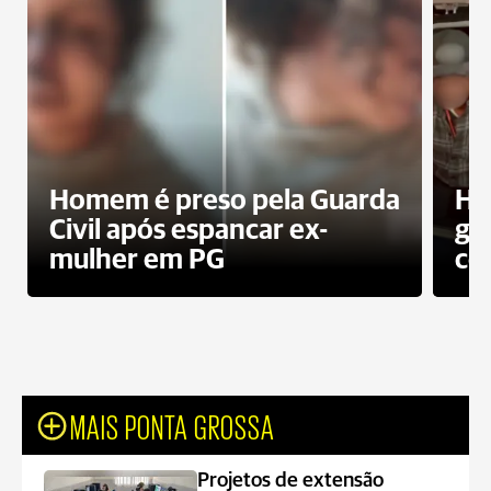
Homem é preso pela Guarda
Ho
Civil após espancar ex-
gr
mulher em PG
co
MAIS PONTA GROSSA
Projetos de extensão