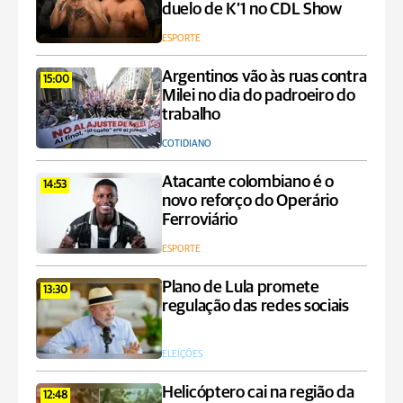
duelo de K’1 no CDL Show
ESPORTE
Argentinos vão às ruas contra
15:00
Milei no dia do padroeiro do
trabalho
COTIDIANO
Atacante colombiano é o
14:53
novo reforço do Operário
Ferroviário
ESPORTE
Plano de Lula promete
13:30
regulação das redes sociais
ELEIÇÕES
Helicóptero cai na região da
12:48