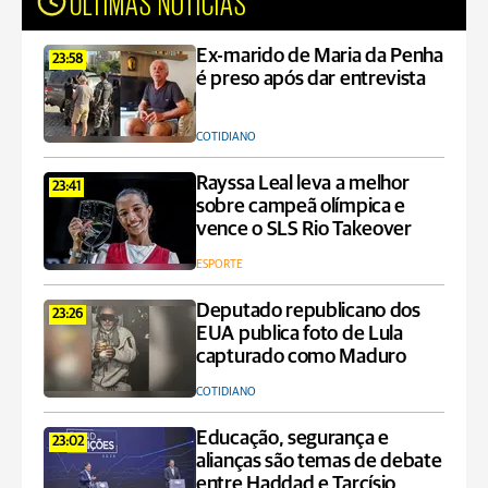
ÚLTIMAS NOTÍCIAS
Ex-marido de Maria da Penha
23:58
é preso após dar entrevista
COTIDIANO
Rayssa Leal leva a melhor
23:41
sobre campeã olímpica e
vence o SLS Rio Takeover
ESPORTE
Deputado republicano dos
23:26
EUA publica foto de Lula
capturado como Maduro
COTIDIANO
Educação, segurança e
23:02
alianças são temas de debate
entre Haddad e Tarcísio