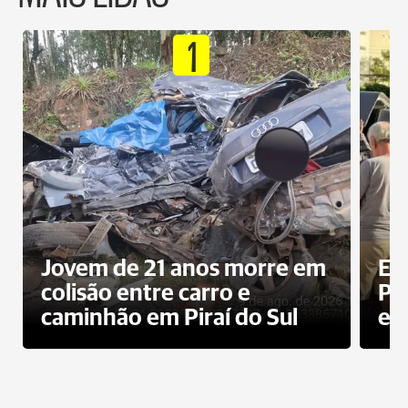
1
Jovem de 21 anos morre em
Ex
colisão entre carro e
Pe
caminhão em Piraí do Sul
en