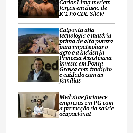
Carlos Lima medem
forças em duelo de
K’1 no CDL Show
Calponta alia
tecnologia e matéria-
prima de alta pureza
para impulsionar o
agro e a indústria
Princesa Assistência
investe em Ponta
Grossa com tradição
e cuidado com as
famílias
Medvitae fortalece
empresas em PG com
a promoção da saúde
ocupacional