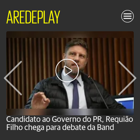
AREDEPLAY
Candidato ao Governo do PR, Requião
S
Filho chega para debate da Band
p
B