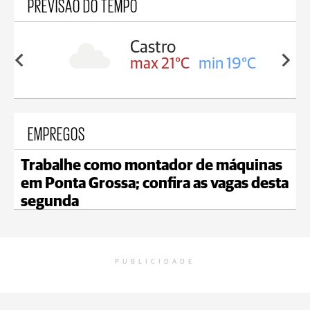
PREVISÃO DO TEMPO
sa
Castro
in 18°C
max 21°C
min 19°C
EMPREGOS
Trabalhe como montador de máquinas
em Ponta Grossa; confira as vagas desta
segunda
PUBLICIDADE