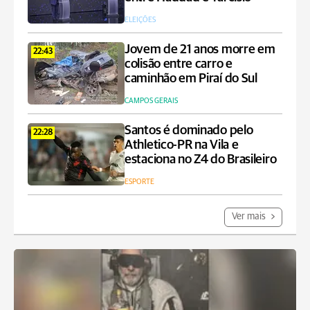
ELEIÇÕES
Jovem de 21 anos morre em
22:43
colisão entre carro e
caminhão em Piraí do Sul
CAMPOS GERAIS
Santos é dominado pelo
22:28
Athletico-PR na Vila e
estaciona no Z4 do Brasileiro
ESPORTE
Ver mais