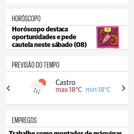
HORÓSCOPO
Horóscopo destaca
oportunidades e pede
cautela neste sábado (08)
PREVISÃO DO TEMPO
Castro
7°C
max 18°C
min 18°C
EMPREGOS