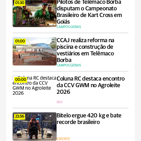
Pilotos de Telêmaco Borba
01:30
disputam o Campeonato
Brasileiro de Kart Cross em
Goiás
CAMPOS GERAIS
CCAJ realiza reforma na
01:00
piscina e construção de
vestiários em Telêmaco
Borba
CAMPOS GERAIS
Coluna RC destaca encontro
00:00
da CCV GWM no Agroleite
2026
MIX
Bitelo ergue 420 kg e bate
23:56
recorde brasileiro
ESPORTE