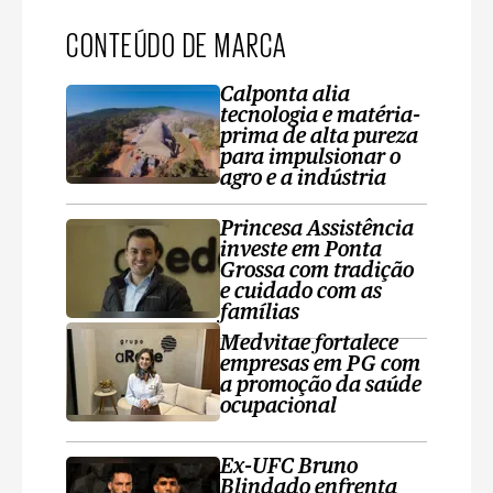
CONTEÚDO DE MARCA
Calponta alia
tecnologia e matéria-
prima de alta pureza
para impulsionar o
agro e a indústria
Princesa Assistência
investe em Ponta
Grossa com tradição
e cuidado com as
famílias
Medvitae fortalece
empresas em PG com
a promoção da saúde
ocupacional
Ex-UFC Bruno
Blindado enfrenta