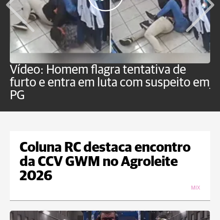
Vídeo: Homem flagra tentativa de
B
furto e entra em luta com suspeito em
j
PG
Coluna RC destaca encontro
da CCV GWM no Agroleite
2026
MIX