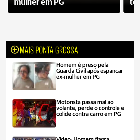
mulher em PG
te
MAIS PONTA GROSSA
Homem é preso pela
Guarda Civil após espancar
ex-mulher em PG
Motorista passa mal ao
volante, perde o controle e
colide contra carro em PG
Vídeo: Homem flagra