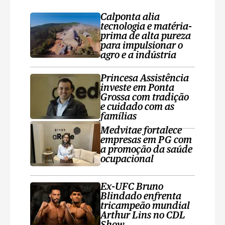
Calponta alia
tecnologia e matéria-
prima de alta pureza
para impulsionar o
agro e a indústria
Princesa Assistência
investe em Ponta
Grossa com tradição
e cuidado com as
famílias
Medvitae fortalece
empresas em PG com
a promoção da saúde
ocupacional
Ex-UFC Bruno
Blindado enfrenta
tricampeão mundial
Arthur Lins no CDL