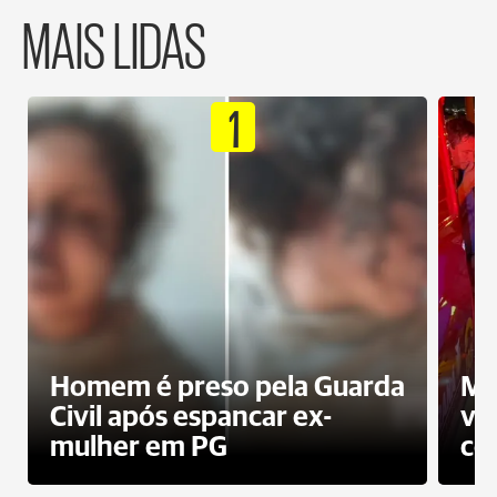
MAIS LIDAS
1
Homem é preso pela Guarda
Mo
Civil após espancar ex-
vo
mulher em PG
co