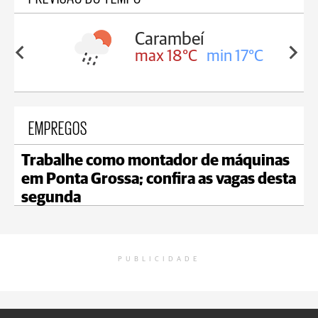
Carambeí
in 18°C
max 18°C
min 17°C
EMPREGOS
Trabalhe como montador de máquinas
em Ponta Grossa; confira as vagas desta
segunda
PUBLICIDADE