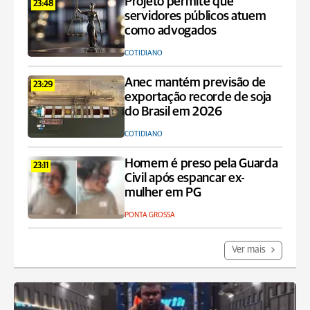
Projeto permite que
23:48
servidores públicos atuem
como advogados
COTIDIANO
Anec mantém previsão de
23:29
exportação recorde de soja
do Brasil em 2026
COTIDIANO
Homem é preso pela Guarda
23:11
Civil após espancar ex-
mulher em PG
PONTA GROSSA
Ver mais