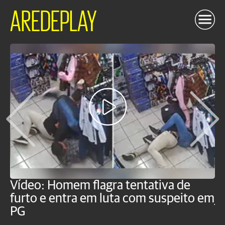
AREDEPLAY
Vídeo: Homem flagra tentativa de
B
furto e entra em luta com suspeito em
j
PG