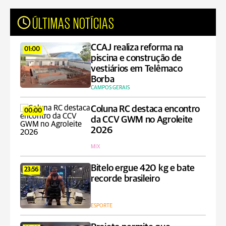
ÚLTIMAS NOTÍCIAS
CCAJ realiza reforma na
01:00
piscina e construção de
vestiários em Telêmaco
Borba
CAMPOS GERAIS
Coluna RC destaca encontro
00:00
da CCV GWM no Agroleite
2026
MIX
Bitelo ergue 420 kg e bate
23:56
recorde brasileiro
ESPORTE