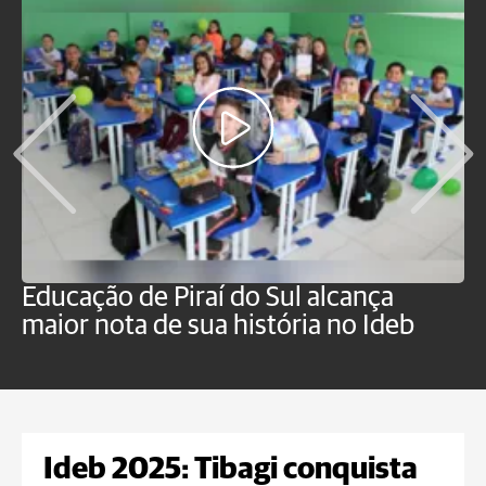
Educação de Piraí do Sul alcança
M
maior nota de sua história no Ideb
a
Ideb 2025: Tibagi conquista