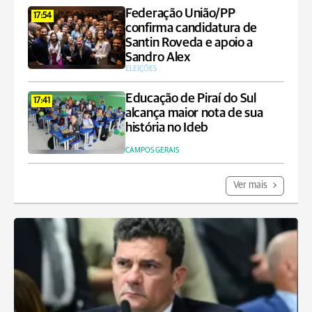
Federação União/PP
17:54
confirma candidatura de
Santin Roveda e apoio a
Sandro Alex
ELEIÇÕES
Educação de Piraí do Sul
17:41
alcança maior nota de sua
história no Ideb
CAMPOS GERAIS
Ver mais