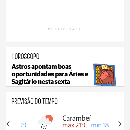
PUBLICIDADE
HORÓSCOPO
Astros apontam boas
oportunidades para Áries e
Sagitário nesta sexta
PREVISÃO DO TEMPO
Carambeí
in 18°C
max 21°C
min 18°C