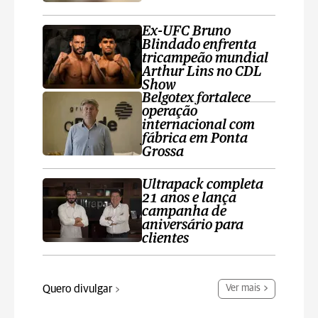
Ex-UFC Bruno
Blindado enfrenta
tricampeão mundial
Arthur Lins no CDL
Show
Belgotex fortalece
operação
internacional com
fábrica em Ponta
Grossa
Ultrapack completa
21 anos e lança
campanha de
aniversário para
clientes
Quero divulgar
Ver mais