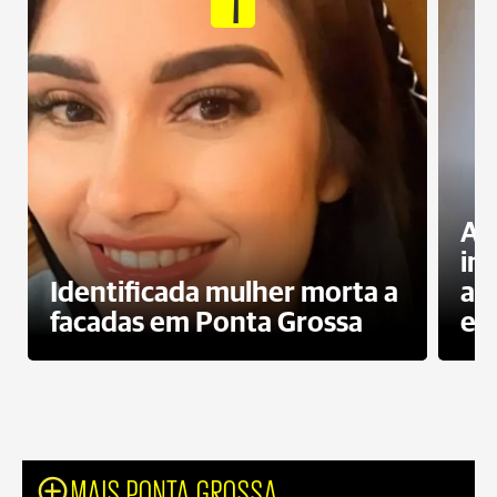
1
Al
in
Identificada mulher morta a
ag
facadas em Ponta Grossa
es
MAIS PONTA GROSSA