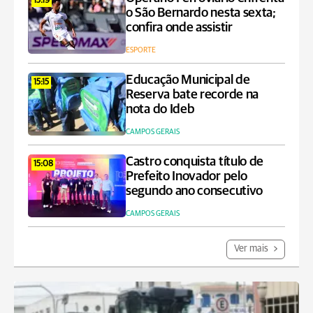
15:19
o São Bernardo nesta sexta;
confira onde assistir
ESPORTE
Educação Municipal de
15:15
Reserva bate recorde na
nota do Ideb
CAMPOS GERAIS
Castro conquista título de
15:08
Prefeito Inovador pelo
segundo ano consecutivo
CAMPOS GERAIS
Ver mais