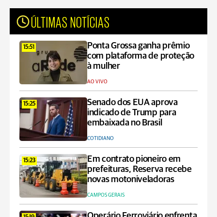
ÚLTIMAS NOTÍCIAS
Ponta Grossa ganha prêmio
15:51
com plataforma de proteção
à mulher
AO VIVO
Senado dos EUA aprova
15:25
indicado de Trump para
embaixada no Brasil
COTIDIANO
Em contrato pioneiro em
15:23
prefeituras, Reserva recebe
novas motoniveladoras
CAMPOS GERAIS
Operário Ferroviário enfrenta