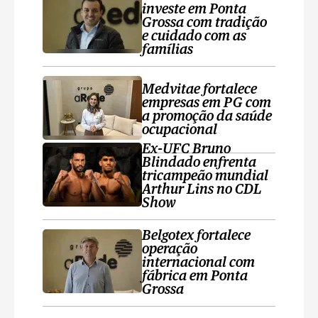
investe em Ponta
Grossa com tradição
e cuidado com as
famílias
Medvitae fortalece
empresas em PG com
a promoção da saúde
ocupacional
Ex-UFC Bruno
Blindado enfrenta
tricampeão mundial
Arthur Lins no CDL
Show
Belgotex fortalece
operação
internacional com
fábrica em Ponta
Grossa