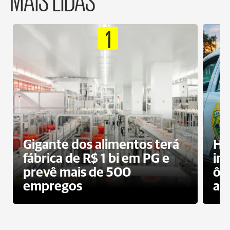
1
Gigante dos alimentos terá
Ho
fábrica de R$ 1 bi em PG e
im
prevê mais de 500
ôn
empregos
ac