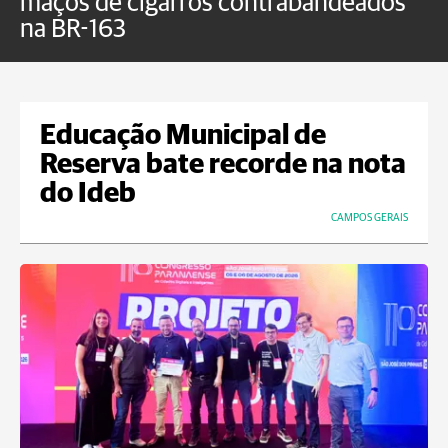
maços de cigarros contrabandeados
G
na BR-163
f
Educação Municipal de
Reserva bate recorde na nota
do Ideb
CAMPOS GERAIS