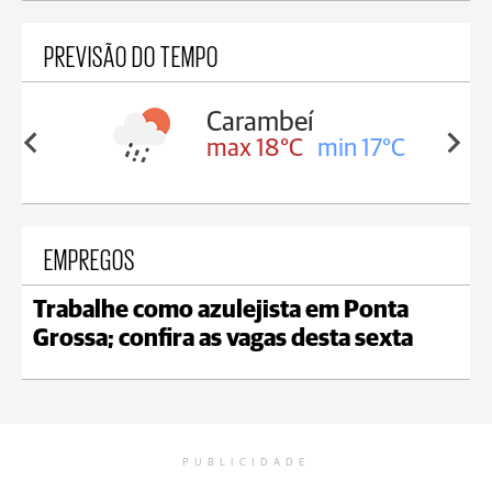
PREVISÃO DO TEMPO
Carambeí
in 18°C
max 18°C
min 17°C
EMPREGOS
Trabalhe como azulejista em Ponta
Grossa; confira as vagas desta sexta
PUBLICIDADE