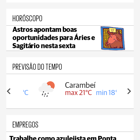
HORÓSCOPO
Astros apontam boas
oportunidades para Áries e
Sagitário nesta sexta
PREVISÃO DO TEMPO
Carambeí
in 18°C
max 21°C
min 18°C
EMPREGOS
Trabalhe como azulejista em Ponta