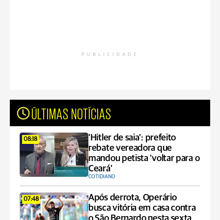
PUBLICIDADE
ÚLTIMAS NOTÍCIAS
'Hitler de saia': prefeito
08:18
rebate vereadora que
mandou petista 'voltar para o
Ceará'
COTIDIANO
Após derrota, Operário
07:48
busca vitória em casa contra
o São Bernardo nesta sexta