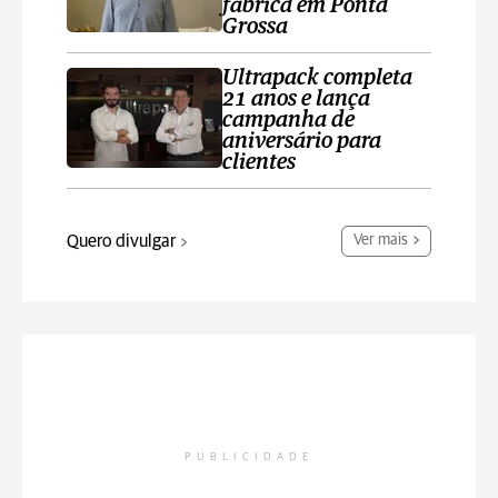
fábrica em Ponta
Grossa
Ultrapack completa
21 anos e lança
campanha de
aniversário para
clientes
Quero divulgar
Ver mais
PUBLICIDADE