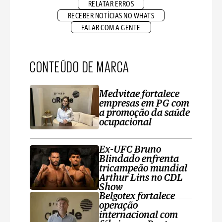
RELATAR ERROS
RECEBER NOTÍCIAS NO WHATS
FALAR COM A GENTE
CONTEÚDO DE MARCA
Medvitae fortalece
empresas em PG com
a promoção da saúde
ocupacional
Ex-UFC Bruno
Blindado enfrenta
tricampeão mundial
Arthur Lins no CDL
Show
Belgotex fortalece
operação
internacional com