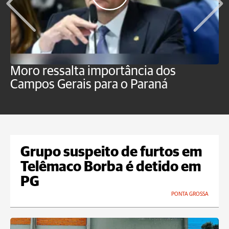
Moro ressalta importância dos
E
Campos Gerais para o Paraná
m
Grupo suspeito de furtos em
Telêmaco Borba é detido em
PG
PONTA GROSSA