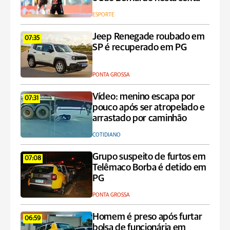
ESPORTE
Jeep Renegade roubado em
07:35
SP é recuperado em PG
PONTA GROSSA
Vídeo: menino escapa por
07:31
pouco após ser atropelado e
arrastado por caminhão
COTIDIANO
Grupo suspeito de furtos em
07:08
Telêmaco Borba é detido em
PG
PONTA GROSSA
Homem é preso após furtar
06:59
bolsa de funcionária em