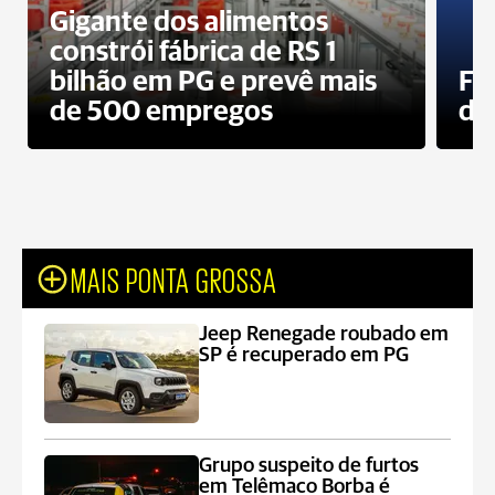
Gigante dos alimentos
constrói fábrica de RS 1
bilhão em PG e prevê mais
Fa
de 500 empregos
des
MAIS PONTA GROSSA
Jeep Renegade roubado em
SP é recuperado em PG
Grupo suspeito de furtos
em Telêmaco Borba é