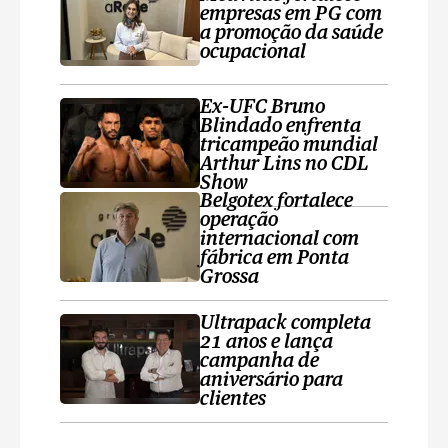
empresas em PG com
a promoção da saúde
ocupacional
Ex-UFC Bruno
Blindado enfrenta
tricampeão mundial
Arthur Lins no CDL
Show
Belgotex fortalece
operação
internacional com
fábrica em Ponta
Grossa
Ultrapack completa
21 anos e lança
campanha de
aniversário para
clientes