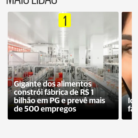
1
Gigante dos alimentos
constrói fábrica de RS 1
bilhão em PG e prevê mais
Id
de 500 empregos
fa