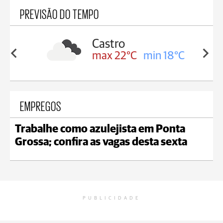
PREVISÃO DO TEMPO
Carambeí
in 18°C
max 21°C
min 18°C
EMPREGOS
Trabalhe como azulejista em Ponta
Grossa; confira as vagas desta sexta
PUBLICIDADE