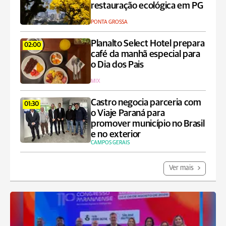
restauração ecológica em PG
PONTA GROSSA
Planalto Select Hotel prepara
02:00
café da manhã especial para
o Dia dos Pais
MIX
Castro negocia parceria com
01:30
o Viaje Paraná para
promover município no Brasil
e no exterior
CAMPOS GERAIS
Ver mais