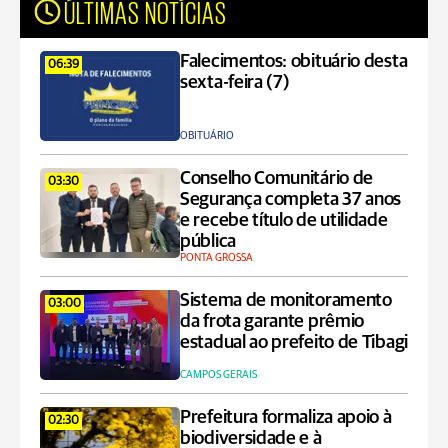
ÚLTIMAS NOTÍCIAS
Falecimentos: obituário desta
06:39
sexta-feira (7)
OBITUÁRIO
Conselho Comunitário de
03:30
Segurança completa 37 anos
e recebe título de utilidade
pública
PONTA GROSSA
Sistema de monitoramento
03:00
da frota garante prêmio
estadual ao prefeito de Tibagi
CAMPOS GERAIS
Prefeitura formaliza apoio à
02:30
biodiversidade e à