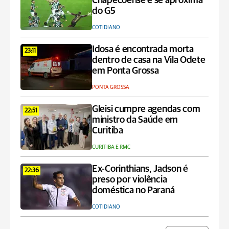
Chapecoense e se aproxima
do G5
COTIDIANO
Idosa é encontrada morta
23:11
dentro de casa na Vila Odete
em Ponta Grossa
PONTA GROSSA
Gleisi cumpre agendas com
22:51
ministro da Saúde em
Curitiba
CURITIBA E RMC
Ex-Corinthians, Jadson é
22:36
preso por violência
doméstica no Paraná
COTIDIANO