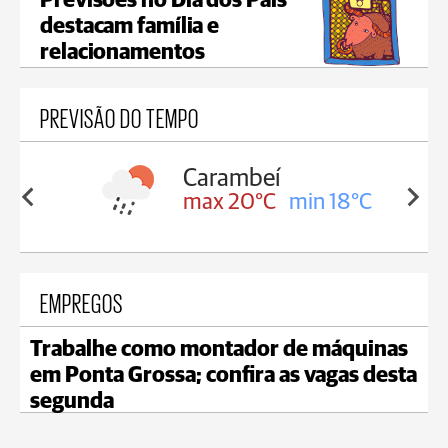
Previsões no Dia dos Pais
destacam família e
relacionamentos
PREVISÃO DO TEMPO
Carambeí
in 18°C
max 20°C
min 18°C
EMPREGOS
Trabalhe como montador de máquinas
em Ponta Grossa; confira as vagas desta
segunda