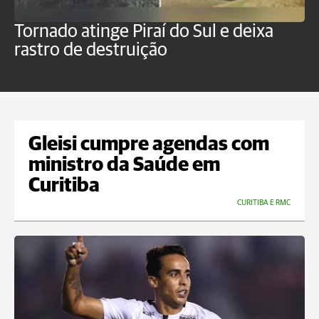
Tornado atinge Piraí do Sul e deixa
H
rastro de destruição
C
m
Gleisi cumpre agendas com
ministro da Saúde em
Curitiba
CURITIBA E RMC