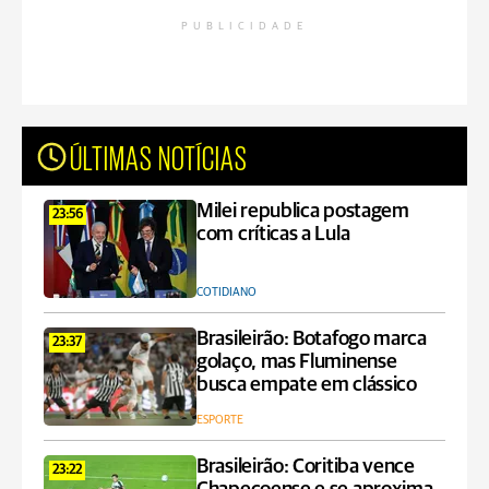
PUBLICIDADE
ÚLTIMAS NOTÍCIAS
Milei republica postagem
23:56
com críticas a Lula
COTIDIANO
Brasileirão: Botafogo marca
23:37
golaço, mas Fluminense
busca empate em clássico
ESPORTE
Brasileirão: Coritiba vence
23:22