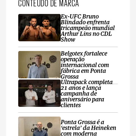
CONTEÚDO DE MARCA
Ex-UFC Bruno
Blindado enfrenta
tricampeão mundial
Arthur Lins no CDL
Show
Belgotex fortalece
operação
internacional com
fábrica em Ponta
Grossa
Ultrapack completa
21 anos e lança
campanha de
aniversário para
clientes
Ponta Grossa é a
‘estrela’ da Heineken
com moderna