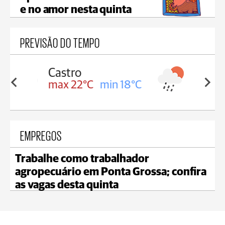
e no amor nesta quinta
PREVISÃO DO TEMPO
Carambeí
in 18°C
max 21°C
min 18°C
EMPREGOS
Trabalhe como trabalhador
agropecuário em Ponta Grossa; confira
as vagas desta quinta