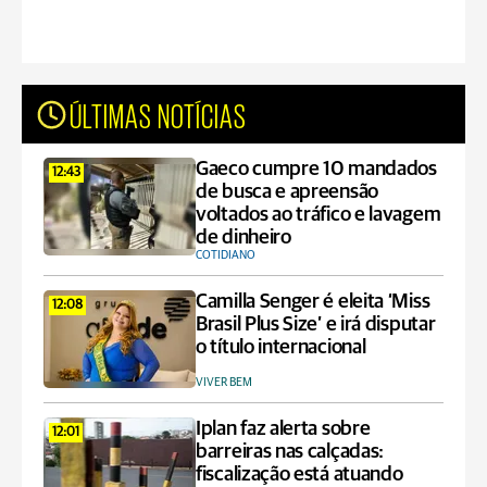
ÚLTIMAS NOTÍCIAS
Gaeco cumpre 10 mandados
12:43
de busca e apreensão
voltados ao tráfico e lavagem
de dinheiro
COTIDIANO
Camilla Senger é eleita ‘Miss
12:08
Brasil Plus Size’ e irá disputar
o título internacional
VIVER BEM
Iplan faz alerta sobre
12:01
barreiras nas calçadas:
fiscalização está atuando