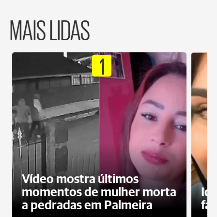
MAIS LIDAS
1
Vídeo mostra últimos
momentos de mulher morta
Id
a pedradas em Palmeira
fa