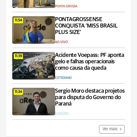
PONTA GROSSA
PONTAGROSSENSE
11:54
CONQUISTA 'MISS BRASIL
PLUS SIZE'
AO VIVO
Acidente Voepass: PF aponta
11:39
gelo e falhas operacionais
como causa da queda
COTIDIANO
Sergio Moro destaca projetos
11:34
para disputa do Governo do
Paraná
ELEIÇÕES
Ver mais