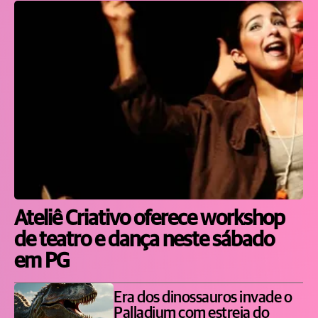
Ateliê Criativo oferece workshop
de teatro e dança neste sábado
em PG
Era dos dinossauros invade o
Palladium com estreia do