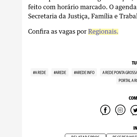
feito com horário marcado. O agendam
Secretaria da Justiça, Família e Trab
Confira as vagas por
Regionais.
TU
#A REDE
#AREDE
#AREDE INFO
A REDE PONTA GROSS
PORTAL A R
COM
I