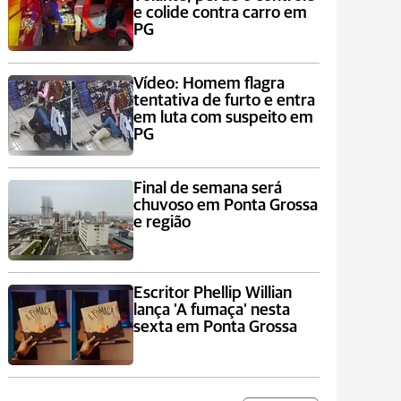
e colide contra carro em
PG
Vídeo: Homem flagra
tentativa de furto e entra
em luta com suspeito em
PG
Final de semana será
chuvoso em Ponta Grossa
e região
Escritor Phellip Willian
lança 'A fumaça' nesta
sexta em Ponta Grossa