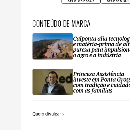
RELATAR ERROS
RECEBER NOT
CONTEÚDO DE MARCA
Calponta alia tecnolog
e matéria-prima de al
pureza para impulsion
o agro e a indústria
Princesa Assistência
investe em Ponta Gros
com tradição e cuidad
com as famílias
Quero divulgar