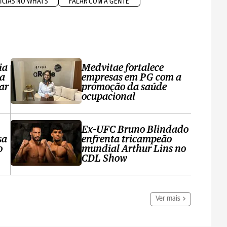
ÍCIAS NO WHATS
FALAR COM A GENTE
ia
Medvitae fortalece
ta
empresas em PG com a
ar
promoção da saúde
ocupacional
Ex-UFC Bruno Blindado
sa
enfrenta tricampeão
o
mundial Arthur Lins no
CDL Show
Ver mais