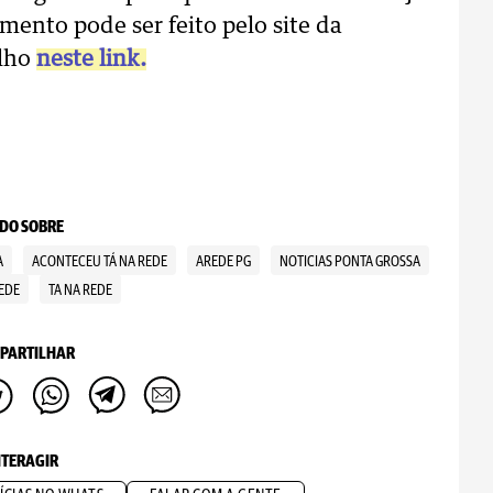
ento pode ser feito pelo site da
alho
neste link.
DO SOBRE
A
ACONTECEU TÁ NA REDE
AREDE PG
NOTICIAS PONTA GROSSA
EDE
TA NA REDE
PARTILHAR
NTERAGIR