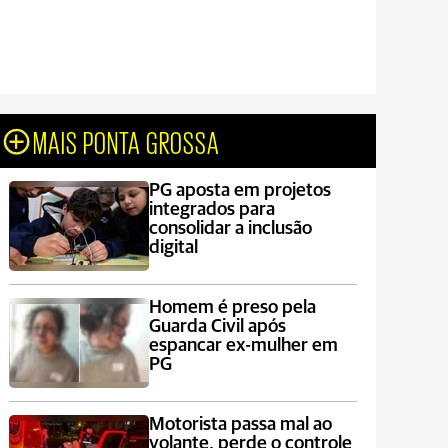
MAIS PONTA GROSSA
PG aposta em projetos
integrados para
consolidar a inclusão
digital
Homem é preso pela
Guarda Civil após
espancar ex-mulher em
PG
Motorista passa mal ao
volante, perde o controle