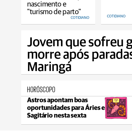
nascimento e
"turismo de parto"
COTIDIANO
COTIDIANO
Jovem que sofreu g
morre após paradas
Maringá
HORÓSCOPO
Astros apontam boas
Ponta Grossa
oportunidades para Áries e
max 21°C
min 18°C
Sagitário nesta sexta