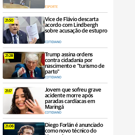
ESPORTE
Vice de Flávio descarta
21:50
acordo com Lindbergh
sobre acusação de estupro
COTIDIANO
Trump assina ordens
21:28
contra cidadania por
nascimento e "turismo de
parto"
COTIDIANO
Jovem que sofreu grave
21:17
acidente morre após
paradas cardíacas em
Maringá
COTIDIANO
Diego Forlán é anunciado
21:06
como novo técnico do