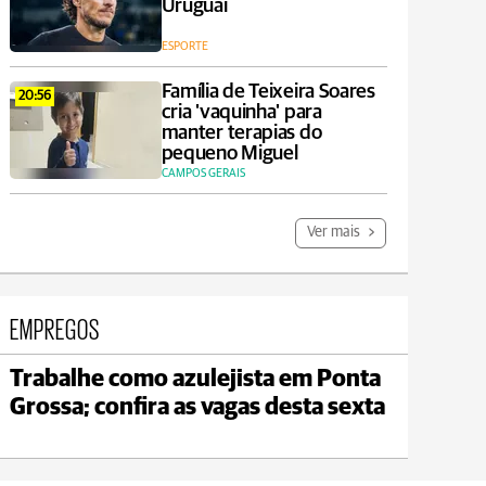
Uruguai
ESPORTE
Família de Teixeira Soares
20:56
cria 'vaquinha' para
manter terapias do
pequeno Miguel
CAMPOS GERAIS
Ver mais
EMPREGOS
Trabalhe como azulejista em Ponta
Carambeí
Jagu
Grossa; confira as vagas desta sexta
max 21°C
min 18°C
max 