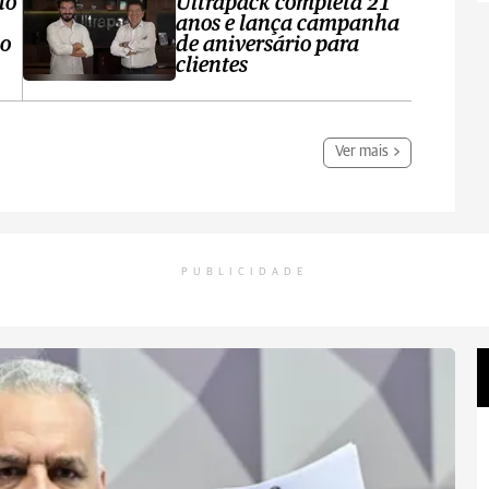
do
Ultrapack completa 21
anos e lança campanha
no
de aniversário para
clientes
Ver mais
PUBLICIDADE