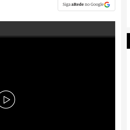
Siga
aRede
no Google