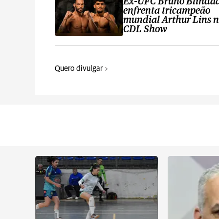
Ex-UFC Bruno Blinda
enfrenta tricampeão
mundial Arthur Lins 
CDL Show
Quero divulgar