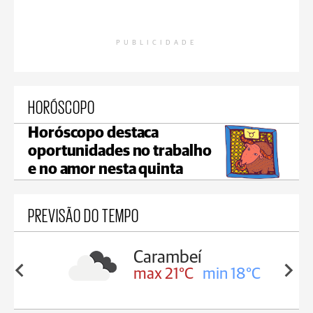
PUBLICIDADE
HORÓSCOPO
Horóscopo destaca
oportunidades no trabalho
e no amor nesta quinta
PREVISÃO DO TEMPO
Carambeí
in 19°C
max 21°C
min 18°C