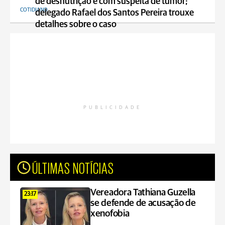
de desnutrição e com suspeita de tumor;
COTIDIANO
delegado Rafael dos Santos Pereira trouxe
detalhes sobre o caso
PUBLICIDADE
ÚLTIMAS NOTÍCIAS
Vereadora Tathiana Guzella
23:17
se defende de acusação de
xenofobia