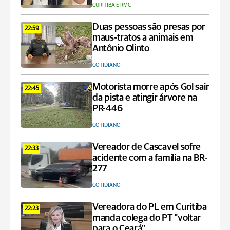
CURITIBA E RMC
Duas pessoas são presas por
22:59
maus-tratos a animais em
Antônio Olinto
COTIDIANO
Motorista morre após Gol sair
22:45
da pista e atingir árvore na
PR-446
COTIDIANO
Vereador de Cascavel sofre
22:33
acidente com a família na BR-
277
COTIDIANO
Vereadora do PL em Curitiba
22:23
manda colega do PT "voltar
para o Ceará"