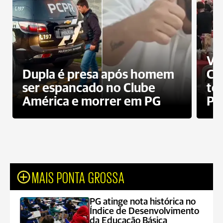
Ví
Dupla é presa após homem
Cl
ser espancado no Clube
te
América e morrer em PG
PG
MAIS PONTA GROSSA
PG atinge nota histórica no
Índice de Desenvolvimento
da Educação Básica