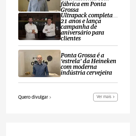
fábrica em Ponta
Grossa
Ultrapack completa
21 anos e lança
campanha de
aniversário para
clientes
Ponta Grossa é a
‘estrela’ da Heineken
com moderna
indústria cervejeira
Quero divulgar
Ver mais