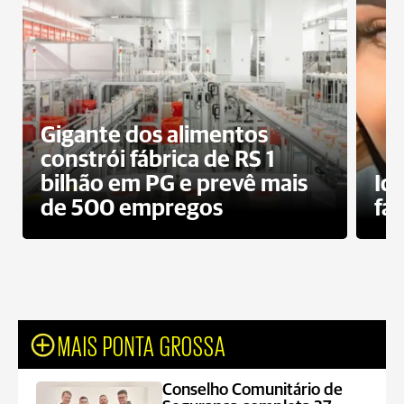
Gigante dos alimentos
constrói fábrica de RS 1
bilhão em PG e prevê mais
Id
de 500 empregos
fa
MAIS PONTA GROSSA
Conselho Comunitário de