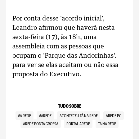
Por conta desse 'acordo inicial',
Leandro afirmou que haverá nesta
sexta-feira (17), às 18h, uma
assembleia com as pessoas que
ocupam o 'Parque das Andorinhas'.
para ver se elas aceitam ou não essa
proposta do Executivo.
TUDO SOBRE
#A REDE
#AREDE
ACONTECEU TÁ NA REDE
AREDE PG
AREDE PONTA GROSSA
PORTAL AREDE
TA NA REDE