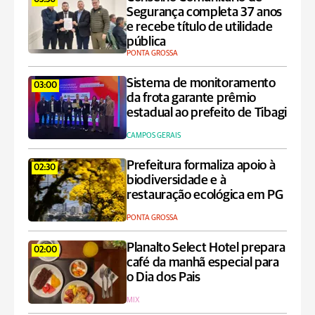
03:30
Segurança completa 37 anos
e recebe título de utilidade
pública
PONTA GROSSA
Sistema de monitoramento
03:00
da frota garante prêmio
estadual ao prefeito de Tibagi
CAMPOS GERAIS
Prefeitura formaliza apoio à
02:30
biodiversidade e à
restauração ecológica em PG
PONTA GROSSA
Planalto Select Hotel prepara
02:00
café da manhã especial para
o Dia dos Pais
MIX