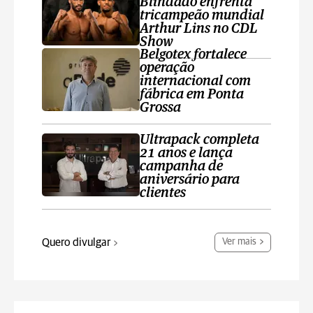
Blindado enfrenta
tricampeão mundial
Arthur Lins no CDL
Show
Belgotex fortalece
operação
internacional com
fábrica em Ponta
Grossa
Ultrapack completa
21 anos e lança
campanha de
aniversário para
clientes
Quero divulgar
Ver mais