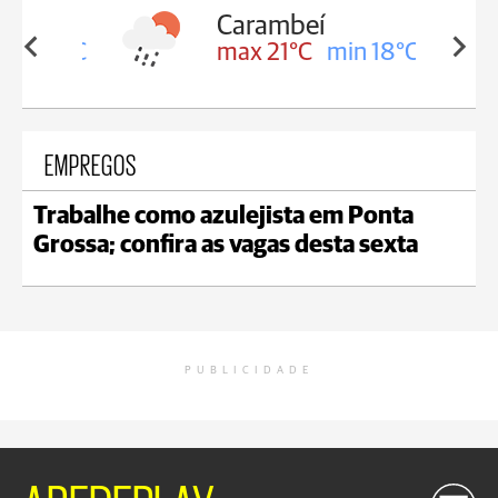
Carambeí
in 18°C
max 21°C
min 18°C
EMPREGOS
Trabalhe como azulejista em Ponta
Grossa; confira as vagas desta sexta
PUBLICIDADE