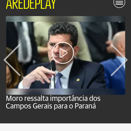
AREDEPLAY
Moro ressalta importância dos
E
Campos Gerais para o Paraná
m