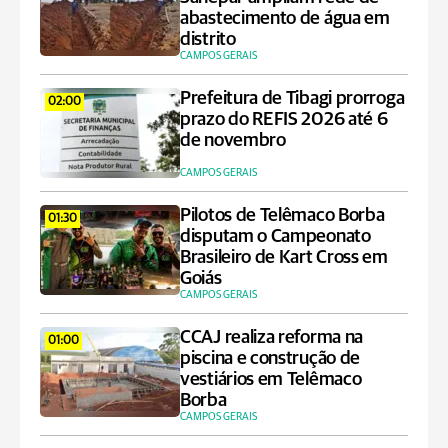
abastecimento de água em
distrito
CAMPOS GERAIS
Prefeitura de Tibagi prorroga
02:00
prazo do REFIS 2026 até 6
de novembro
CAMPOS GERAIS
Pilotos de Telêmaco Borba
01:30
disputam o Campeonato
Brasileiro de Kart Cross em
Goiás
CAMPOS GERAIS
CCAJ realiza reforma na
01:00
piscina e construção de
vestiários em Telêmaco
Borba
CAMPOS GERAIS