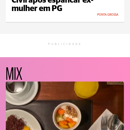
Civil após espancar ex-
mulher em PG
PONTA GROSSA
PUBLICIDADE
MIX