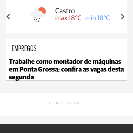
Carambeí
in 18°C
max 18°C
min 17°C
EMPREGOS
Trabalhe como montador de máquinas
em Ponta Grossa; confira as vagas desta
segunda
PUBLICIDADE