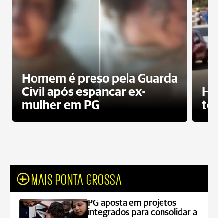
Homem é preso pela Guarda
Civil após espancar ex-
Ho
mulher em PG
te
MAIS PONTA GROSSA
PG aposta em projetos
integrados para consolidar a