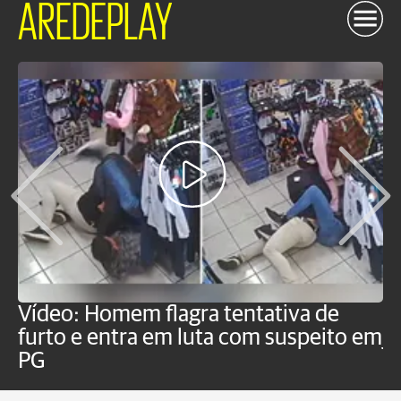
AREDEPLAY
Vídeo: Homem flagra tentativa de
B
furto e entra em luta com suspeito em
j
PG