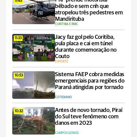
11:45
bêbado e sem cnh que
atropelou três pedestres em
Mandirituba
CURITIBA E RMC
Jacy faz gol pelo Coritiba,
11:33
pula placa e cai em túnel
durante comemoração no
Couto
ESPORTE
Sistema FAEP cobra medidas
10:53
emergenciais para regiões do
Paraná atingidas por tornado
COTIDIANO
Antes de novo tornado, Piraí
10:32
do Sul teve fenômeno com
danos em 2023
CAMPOS GERAIS