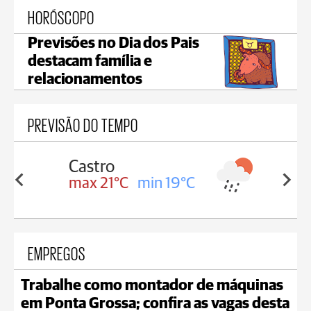
HORÓSCOPO
Previsões no Dia dos Pais
destacam família e
relacionamentos
PREVISÃO DO TEMPO
Carambeí
in 19°C
max 20°C
min 19°C
EMPREGOS
Trabalhe como montador de máquinas
em Ponta Grossa; confira as vagas desta