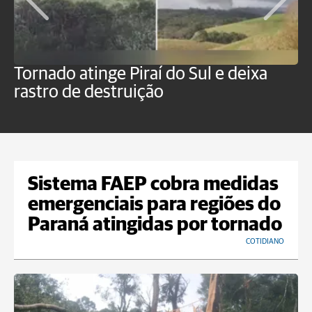
Tornado atinge Piraí do Sul e deixa
H
rastro de destruição
C
m
Sistema FAEP cobra medidas
emergenciais para regiões do
Paraná atingidas por tornado
COTIDIANO