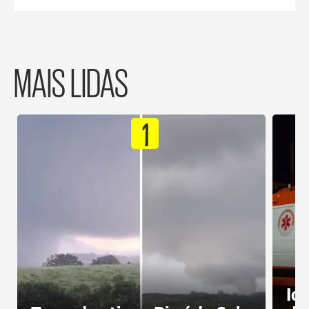
MAIS LIDAS
1
Id