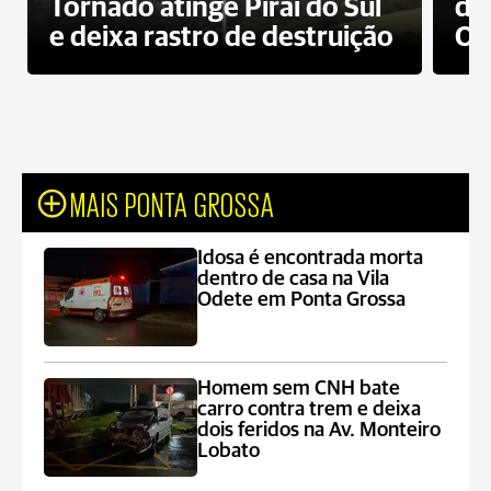
Tornado atinge Piraí do Sul
de
e deixa rastro de destruição
Od
MAIS PONTA GROSSA
Idosa é encontrada morta
dentro de casa na Vila
Odete em Ponta Grossa
Homem sem CNH bate
carro contra trem e deixa
dois feridos na Av. Monteiro
Lobato