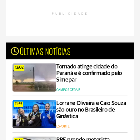
PUBLICIDADE
ÚLTIMAS NOTÍCIAS
Tornado atinge cidade do
12:02
Paraná e é confirmado pelo
Simepar
CAMPOS GERAIS
Lorrane Oliveira e Caio Souza
11:55
são ouro no Brasileiro de
Ginástica
ESPORTE
PRF prende motorista