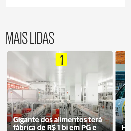
MAIS LIDAS
1
Gigante dos alimentos terá
fábrica de R$ 1 bi em PG e
Ho