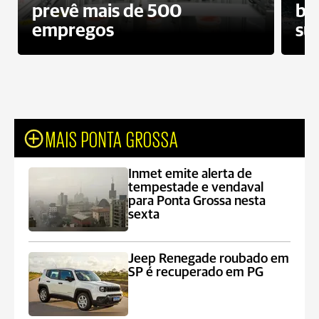
prevê mais de 500
bo
empregos
su
MAIS PONTA GROSSA
Inmet emite alerta de
tempestade e vendaval
para Ponta Grossa nesta
sexta
Jeep Renegade roubado em
SP é recuperado em PG