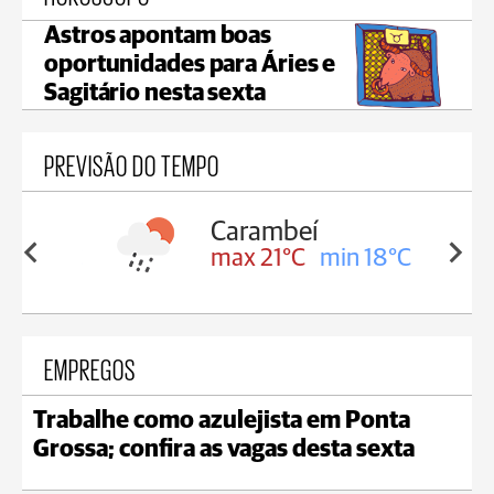
Astros apontam boas
oportunidades para Áries e
Sagitário nesta sexta
PREVISÃO DO TEMPO
Carambeí
in 18°C
max 21°C
min 18°C
EMPREGOS
Trabalhe como azulejista em Ponta
Grossa; confira as vagas desta sexta