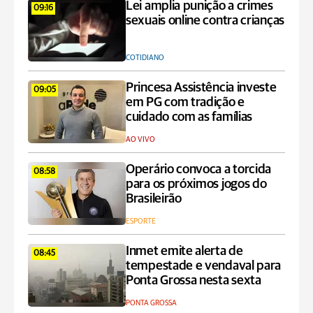
Lei amplia punição a crimes
09:16
sexuais online contra crianças
COTIDIANO
Princesa Assistência investe
09:05
em PG com tradição e
cuidado com as famílias
AO VIVO
Operário convoca a torcida
08:58
para os próximos jogos do
Brasileirão
ESPORTE
Inmet emite alerta de
08:45
tempestade e vendaval para
Ponta Grossa nesta sexta
PONTA GROSSA