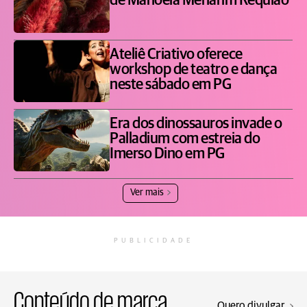
de Manoela Menarim Requião
Ateliê Criativo oferece
workshop de teatro e dança
neste sábado em PG
Era dos dinossauros invade o
Palladium com estreia do
Imerso Dino em PG
Ver mais
PUBLICIDADE
Conteúdo de marca
Quero divulgar