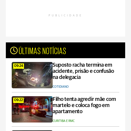
PUBLICIDADE
ÚLTIMAS NOTÍCIAS
Suposto racha termina em
09:24
acidente, prisão e confusão
na delegacia
COTIDIANO
Filho tenta agredir mãe com
09:22
martelo e coloca fogo em
apartamento
CURITIBA E RMC