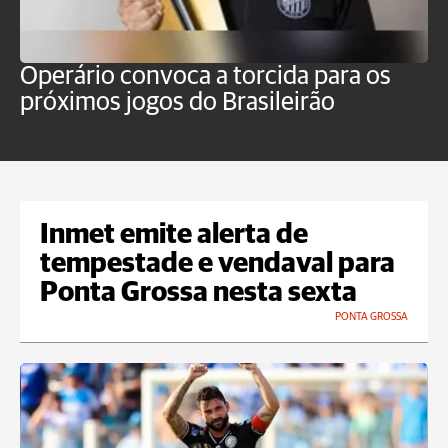
Operário convoca a torcida para os
C
próximos jogos do Brasileirão
b
Inmet emite alerta de
tempestade e vendaval para
Ponta Grossa nesta sexta
PONTA GROSSA