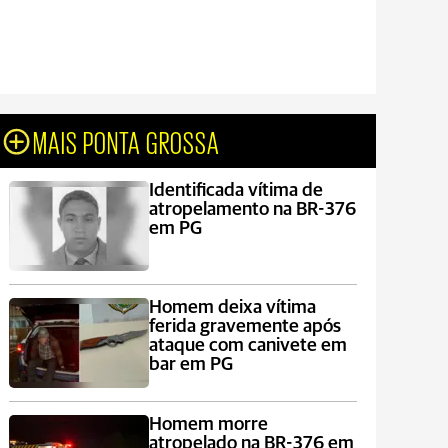
MAIS PONTA GROSSA
Identificada vítima de
atropelamento na BR-376
em PG
Homem deixa vítima
ferida gravemente após
ataque com canivete em
bar em PG
Homem morre
atropelado na BR-376 em