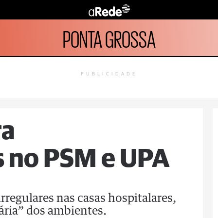
PONTA GROSSA
PUBLICIDADE
ra
s no PSM e UPA
rregulares nas casas hospitalares,
cária” dos ambientes.