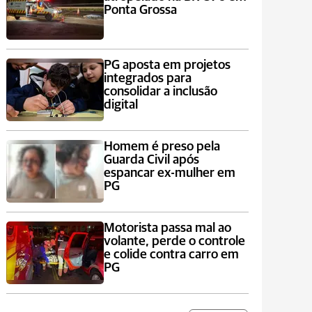
Ponta Grossa
PG aposta em projetos
integrados para
consolidar a inclusão
digital
Homem é preso pela
Guarda Civil após
espancar ex-mulher em
PG
Motorista passa mal ao
volante, perde o controle
e colide contra carro em
PG