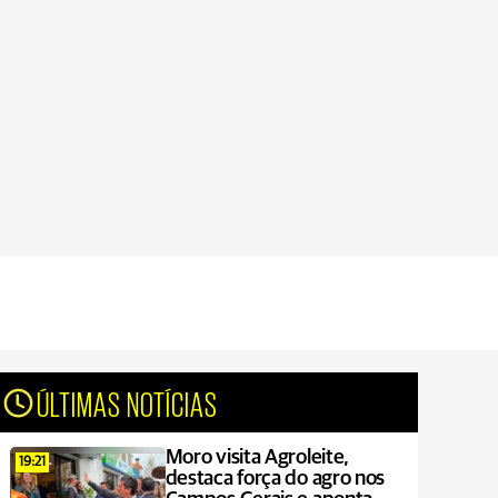
ÚLTIMAS NOTÍCIAS
Moro visita Agroleite,
19:21
destaca força do agro nos