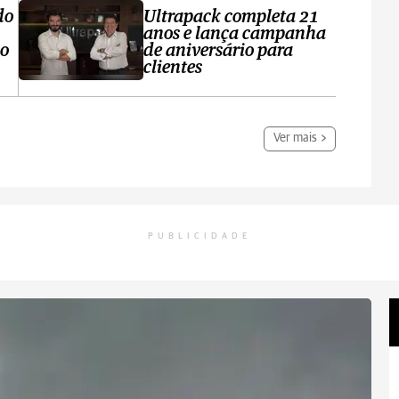
do
Ultrapack completa 21
anos e lança campanha
no
de aniversário para
clientes
Ver mais
PUBLICIDADE