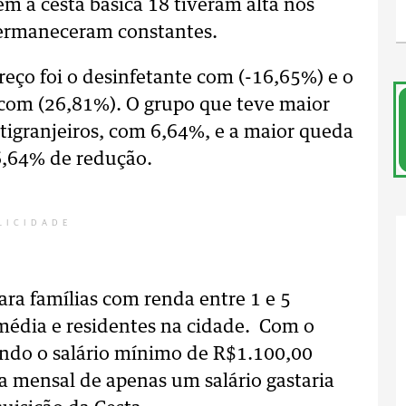
em a cesta básica 18 tiveram alta nos
permaneceram constantes.
eço foi o desinfetante com (-16,65%) e o
 com (26,81%). O grupo que teve maior
tigranjeiros, com 6,64%, e a maior queda
6,64% de redução.
LICIDADE
ara famílias com renda entre 1 e 5
média e residentes na cidade. Com o
endo o salário mínimo de R$1.100,00
a mensal de apenas um salário gastaria