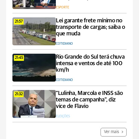
ESPORTE
Lei garante frete mínimo no
21:57
transporte de cargas; saiba o
que muda
COTIDIANO
Rio Grande do Sul terá chuva
21:45
intensa e ventos de até 100
km/h
COTIDIANO
"Lulinha, Marcola e INSS são
21:32
temas de campanha", diz
vice de Flavio
ELEIÇÕES
Ver mais