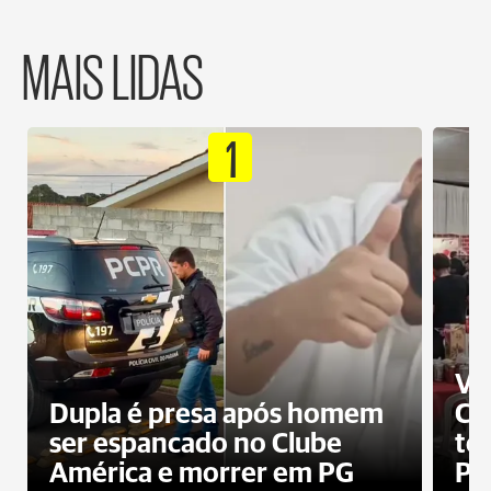
MAIS LIDAS
1
Ví
Dupla é presa após homem
Cl
ser espancado no Clube
te
América e morrer em PG
PG