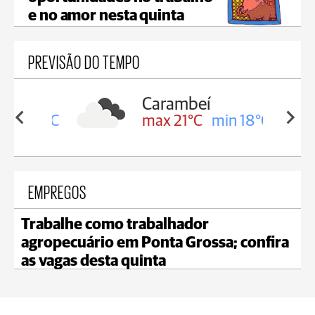
e no amor nesta quinta
PREVISÃO DO TEMPO
Carambeí
in 19°C
max 21°C
min 18°C
EMPREGOS
Trabalhe como trabalhador
agropecuário em Ponta Grossa; confira
as vagas desta quinta