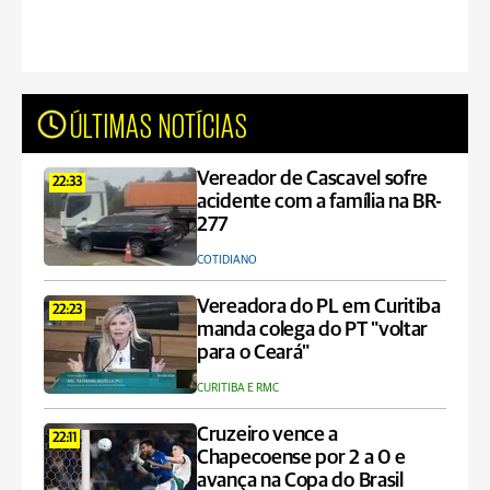
ÚLTIMAS NOTÍCIAS
Vereador de Cascavel sofre
22:33
acidente com a família na BR-
277
COTIDIANO
Vereadora do PL em Curitiba
22:23
manda colega do PT "voltar
para o Ceará"
CURITIBA E RMC
Cruzeiro vence a
22:11
Chapecoense por 2 a 0 e
avança na Copa do Brasil