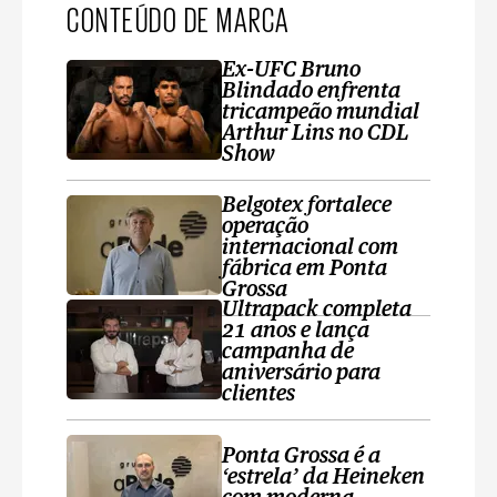
CONTEÚDO DE MARCA
Ex-UFC Bruno
Blindado enfrenta
tricampeão mundial
Arthur Lins no CDL
Show
Belgotex fortalece
operação
internacional com
fábrica em Ponta
Grossa
Ultrapack completa
21 anos e lança
campanha de
aniversário para
clientes
Ponta Grossa é a
‘estrela’ da Heineken