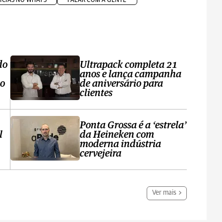
do
Ultrapack completa 21
anos e lança campanha
no
de aniversário para
clientes
Ponta Grossa é a ‘estrela’
l
da Heineken com
moderna indústria
cervejeira
Ver mais