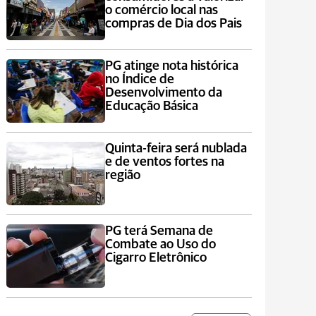
o comércio local nas
compras de Dia dos Pais
PG atinge nota histórica
no Índice de
Desenvolvimento da
Educação Básica
Quinta-feira será nublada
e de ventos fortes na
região
PG terá Semana de
Combate ao Uso do
Cigarro Eletrônico