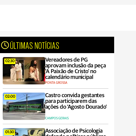
ÚLTIMAS NOTÍCIAS
Vereadores de PG
02:30
aprovam inclusão da peça
'A Paixão de Cristo' no
calendário municipal
PONTA GROSSA
Castro convida gestantes
02:00
para participarem das
ações do ‘Agosto Dourado’
CAMPOS GERAIS
Associação de Psicologia
01:30