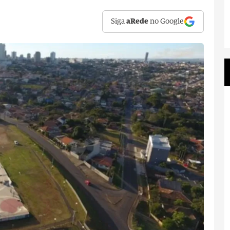
Siga
aRede
no Google