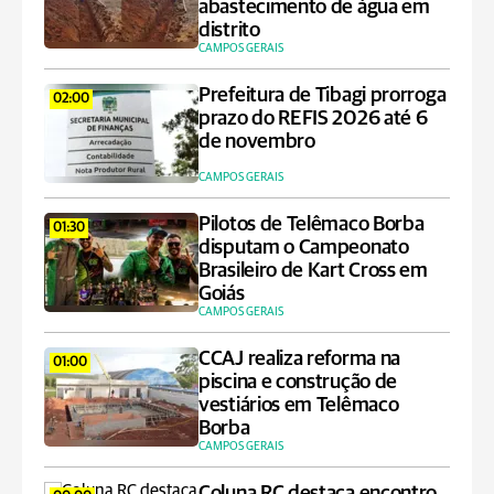
abastecimento de água em
distrito
CAMPOS GERAIS
Prefeitura de Tibagi prorroga
02:00
prazo do REFIS 2026 até 6
de novembro
CAMPOS GERAIS
Pilotos de Telêmaco Borba
01:30
disputam o Campeonato
Brasileiro de Kart Cross em
Goiás
CAMPOS GERAIS
CCAJ realiza reforma na
01:00
piscina e construção de
vestiários em Telêmaco
Borba
CAMPOS GERAIS
Coluna RC destaca encontro