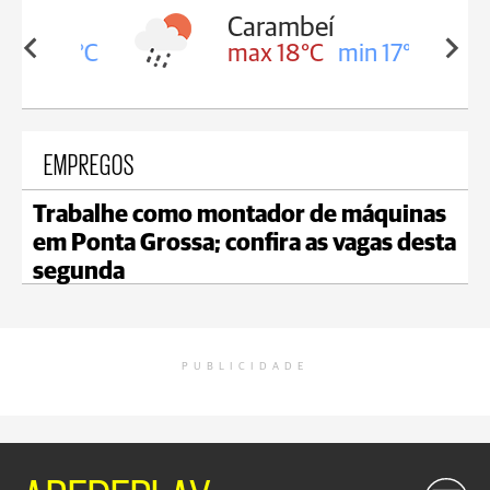
Carambeí
in 18°C
max 18°C
min 17°C
EMPREGOS
Trabalhe como montador de máquinas
em Ponta Grossa; confira as vagas desta
segunda
PUBLICIDADE