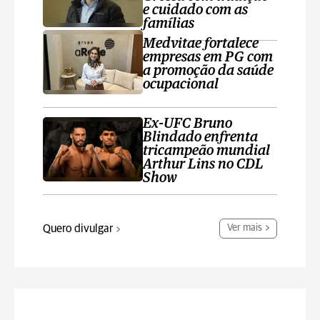
e cuidado com as
famílias
Medvitae fortalece
empresas em PG com
a promoção da saúde
ocupacional
Ex-UFC Bruno
Blindado enfrenta
tricampeão mundial
Arthur Lins no CDL
Show
Quero divulgar
Ver mais