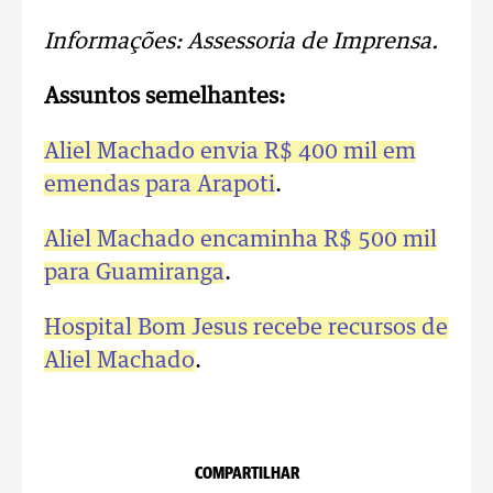
Informações: Assessoria de Imprensa.
Assuntos semelhantes:
Aliel Machado envia R$ 400 mil em
emendas para Arapoti
.
Aliel Machado encaminha R$ 500 mil
para Guamiranga
.
Hospital Bom Jesus recebe recursos de
Aliel Machado
.
COMPARTILHAR