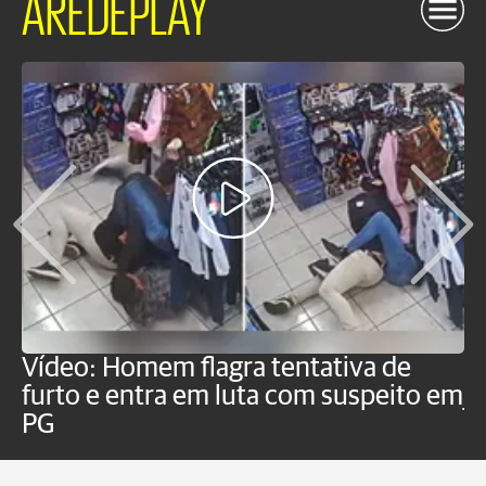
AREDEPLAY
Vídeo: Homem flagra tentativa de
B
furto e entra em luta com suspeito em
j
PG