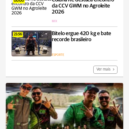
00:00
da CCV GWM no Agroleite
2026
MIX
Bitelo ergue 420 kg e bate
23:56
recorde brasileiro
ESPORTE
Ver mais