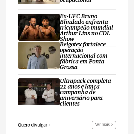
ocupacional
Ex-UFC Bruno
Blindado enfrenta
tricampeão mundial
Arthur Lins no CDL
Show
Belgotex fortalece
operação
internacional com
fábrica em Ponta
Grossa
Ultrapack completa
21 anos e lança
campanha de
aniversário para
clientes
Quero divulgar
Ver mais