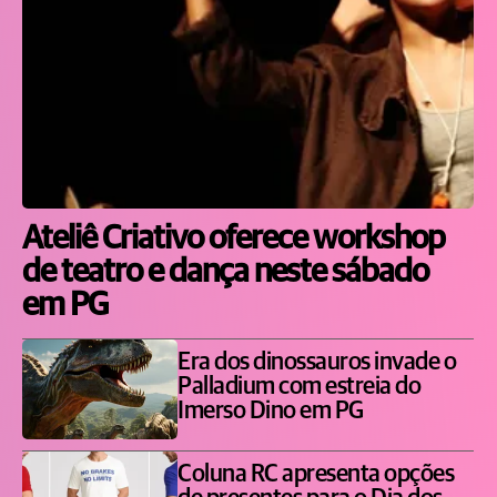
Ateliê Criativo oferece workshop
de teatro e dança neste sábado
em PG
Era dos dinossauros invade o
Palladium com estreia do
Imerso Dino em PG
Coluna RC apresenta opções