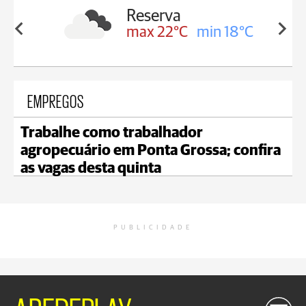
Borba
Reserva
in 19°C
max 22°C
min 18°C
EMPREGOS
Trabalhe como trabalhador
agropecuário em Ponta Grossa; confira
as vagas desta quinta
PUBLICIDADE