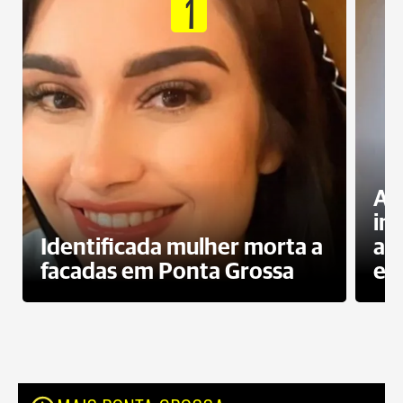
1
Al
in
Identificada mulher morta a
ag
facadas em Ponta Grossa
es