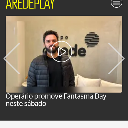
AREDEPLAY
Operário promove Fantasma Day
R
neste sábado
c