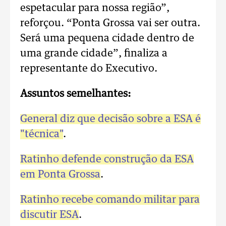
espetacular para nossa região”,
reforçou. “Ponta Grossa vai ser outra.
Será uma pequena cidade dentro de
uma grande cidade”, finaliza a
representante do Executivo.
Assuntos semelhantes:
General diz que decisão sobre a ESA é
"técnica"
.
Ratinho defende construção da ESA
em Ponta Grossa
.
Ratinho recebe comando militar para
discutir ESA
.