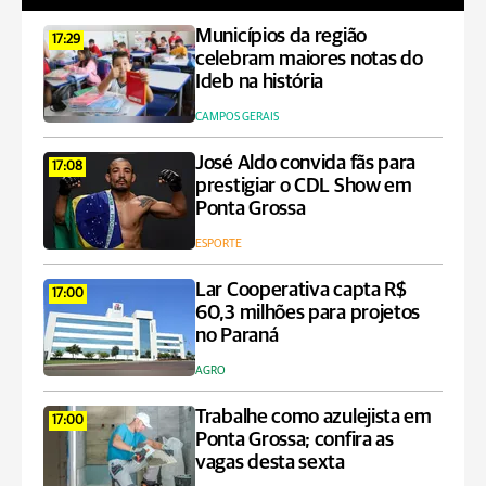
Municípios da região
17:29
celebram maiores notas do
Ideb na história
CAMPOS GERAIS
José Aldo convida fãs para
17:08
prestigiar o CDL Show em
Ponta Grossa
ESPORTE
Lar Cooperativa capta R$
17:00
60,3 milhões para projetos
no Paraná
AGRO
Trabalhe como azulejista em
17:00
Ponta Grossa; confira as
vagas desta sexta